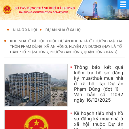
NHÀ Ở XÃ HỘI
DỰ ÁN NHÀ Ở XÃ HỘI
KHU NHÀ Ở XÃ HỘI THUỘC DỰ ÁN KHU NHÀ Ở THƯƠNG MẠI TẠI
THÔN PHẠM DÙNG, XÃ AN HỒNG, HUYỆN AN DƯƠNG (NAY LÀ TỔ
DÂN PHỐ PHẠM DÙNG, PHƯỜNG AN HỒNG, QUẬN HỒNG BÀNG)
Thông báo kết quả
kiểm tra hồ sơ đăng
ký mua/thuê mua nhà
ở xã hội tại Dự án
Phạm Dùng (đợt 1) -
Văn bản số 11092
ngày 16/12/2025
Kế hoạch tiếp nhận hồ
sơ đăng ký mua nhà ở
xã hội thuộc Dự án