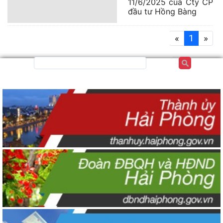
11/6/2025 của Cty CP
đầu tư Hồng Bàng
«
1
»