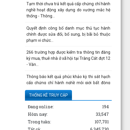
Tạm thời chưa trả kết quả cấp chứng chỉ hành
nghề hoạt động xây dựng do vướng mắc hệ
thống - Thông...
Quyết định công bố danh mục thủ tục hành
chính được sửa đổi, bổ sung, bị bãi bỏ thuộc
phạm vi chức...
266 trường hợp được kiểm tra thông tin đăng
ký mua, thuê nhà ở xã hội tại Tràng Cát đợt 12
- Văn...
Thông báo kết quả phúc khảo kỳ thi sát hạch
cấp chứng chỉ hành nghề môi giới bất động
sản đợt 1 năm...
THỐNG KÊ TRUY CẬP
Giám đốc Sở Xây dựng trả lời chất vấn về giá
Đang online:
194
vật liệu xây dựng và sử dụng vỉa hè
Hôm nay:
33,547
Trong tuần:
107,701
Tất cả:
6,345,730