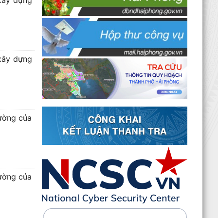
 xây dựng
 xây dựng
rường của
rường của