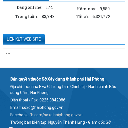
Đang online:
174
Hôm nay:
9,589
Trong tuần:
83,743
Tất cả:
6,321,772
LIÊN KẾT WEB SITE
Bản quyền thuộc Sở Xây dựng thành phố Hải Phòng
Địa chỉ: Tòa nhà F và G Trung tâm Chính trị - Hành chính Bắc
sông Cấm, Hải Phòng
Điện thoại / Fax: 0225.3842086
Email: soxd@haiphong.gov.vn
Facebook:
fb.com/soxd.haiphong.gov.vn
Trưởng ban biên tập: Nguyễn Thành Hưng - Giám đốc Sở