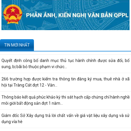
Công bố danh mục thủ tục hành chính được sửa đổi, bổ sung, thay thế,
bị bãi bỏ thuộc phạm vi chức...
Kê khai giá hàng hóa, dịch vụ bán trong nước hoặc xuất khẩu của
Công ty TNHH ống thép 190 - Văn bản...
Tạm thời chưa trả kết quả cấp chứng chỉ hành nghề hoạt động xây
TIN MỚI NHẤT
dựng do vướng mắc hệ thống - Thông...
Quyết định công bố danh mục thủ tục hành chính được sửa đổi, bổ
sung, bị bãi bỏ thuộc phạm vi chức...
266 trường hợp được kiểm tra thông tin đăng ký mua, thuê nhà ở xã
hội tại Tràng Cát đợt 12 - Văn...
Thông báo kết quả phúc khảo kỳ thi sát hạch cấp chứng chỉ hành nghề
môi giới bất động sản đợt 1 năm...
Giám đốc Sở Xây dựng trả lời chất vấn về giá vật liệu xây dựng và sử
dụng vỉa hè