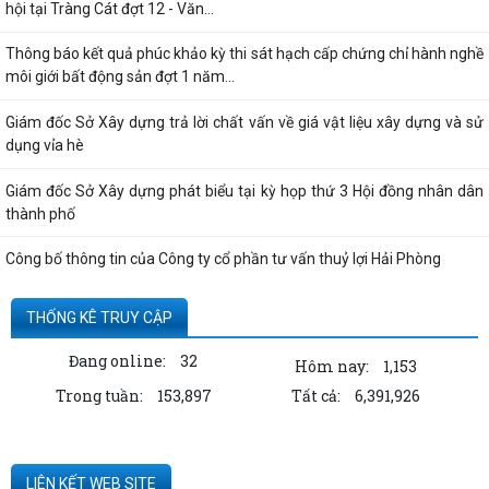
hội tại Tràng Cát đợt 12 - Văn...
Thông báo kết quả phúc khảo kỳ thi sát hạch cấp chứng chỉ hành nghề
môi giới bất động sản đợt 1 năm...
Giám đốc Sở Xây dựng trả lời chất vấn về giá vật liệu xây dựng và sử
dụng vỉa hè
Giám đốc Sở Xây dựng phát biểu tại kỳ họp thứ 3 Hội đồng nhân dân
thành phố
Công bố thông tin của Công ty cổ phần tư vấn thuỷ lợi Hải Phòng
Quyết định công bố thủ tục hành chính nội bộ được sửa đổi, bổ sung
THỐNG KÊ TRUY CẬP
thuộc phạm vi, chức năng quản lý...
Đang online:
32
Hôm nay:
1,153
Thông tin về số lượng căn hộ chung cư thuộc dự án Hoàng Huy Sở Dầu
Trong tuần:
153,897
Tất cả:
6,391,926
đã bán cho các tổ chức, cá nhân...
Kê khai giá hàng hóa, dịch vụ bán trong nước hoặc xuất khẩu của
Công ty TNHH ống thép 190 - Văn bản...
LIÊN KẾT WEB SITE