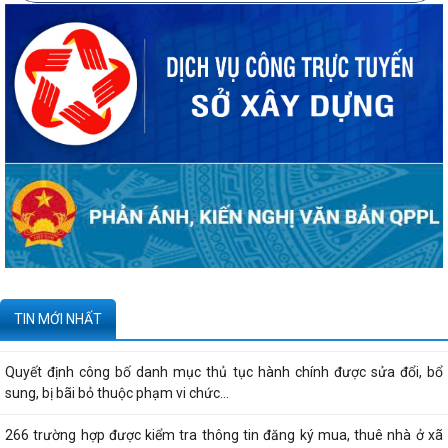
20 căn nhà ở thấp tầng tại Khu dân cư Hồng Phong đủ điều kiện đưa
vào kinh doanh - Văn bản số...
270 căn nhà ở thấp tầng tại Dự án Khu đô thị mới phường Thủy
Nguyên đủ điều kiện đưa vào kinh doanh...
Công bố danh mục thủ tục hành chính được sửa đổi, bổ sung, thay thế,
bị bãi bỏ thuộc phạm vi chức...
Kê khai giá hàng hóa, dịch vụ bán trong nước hoặc xuất khẩu của
Công ty TNHH ống thép 190 - Văn bản...
Tạm thời chưa trả kết quả cấp chứng chỉ hành nghề hoạt động xây
TIN MỚI NHẤT
dựng do vướng mắc hệ thống - Thông...
Quyết định công bố danh mục thủ tục hành chính được sửa đổi, bổ
sung, bị bãi bỏ thuộc phạm vi chức...
266 trường hợp được kiểm tra thông tin đăng ký mua, thuê nhà ở xã