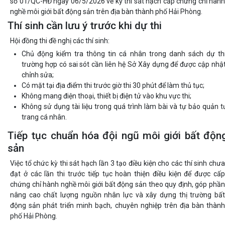
số 01/QC-HĐ ngày 06/5/2026 về kỳ thi sát hạch cấp chứng chỉ hành
nghề môi giới bất động sản trên địa bàn thành phố Hải Phòng.
Thí sinh cần lưu ý trước khi dự thi
Hội đồng thi đề nghị các thí sinh:
Chủ động kiểm tra thông tin cá nhân trong danh sách dự thi
trường hợp có sai sót cần liên hệ Sở Xây dựng để được cập nhật
chỉnh sửa;
Có mặt tại địa điểm thi trước giờ thi 30 phút để làm thủ tục;
Không mang điện thoại, thiết bị điện tử vào khu vực thi;
Không sử dụng tài liệu trong quá trình làm bài và tự bảo quản t
trang cá nhân.
Tiếp tục chuẩn hóa đội ngũ môi giới bất độn
sản
Việc tổ chức kỳ thi sát hạch lần 3 tạo điều kiện cho các thí sinh chưa
đạt ở các lần thi trước tiếp tục hoàn thiện điều kiện để được cấp
chứng chỉ hành nghề môi giới bất động sản theo quy định, góp phần
nâng cao chất lượng nguồn nhân lực và xây dựng thị trường bất
động sản phát triển minh bạch, chuyên nghiệp trên địa bàn thành
phố Hải Phòng.