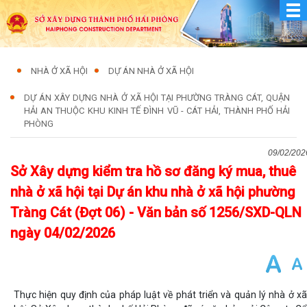
NHÀ Ở XÃ HỘI
DỰ ÁN NHÀ Ở XÃ HỘI
DỰ ÁN XÂY DỰNG NHÀ Ở XÃ HỘI TẠI PHƯỜNG TRÀNG CÁT, QUẬN
HẢI AN THUỘC KHU KINH TẾ ĐÌNH VŨ - CÁT HẢI, THÀNH PHỐ HẢI
PHÒNG
09/02/202
Sở Xây dựng kiểm tra hồ sơ đăng ký mua, thuê
nhà ở xã hội tại Dự án khu nhà ở xã hội phường
Tràng Cát (Đợt 06) - Văn bản số 1256/SXD-QLN
ngày 04/02/2026
Thực hiện quy định của pháp luật về phát triển và quản lý nhà ở xã