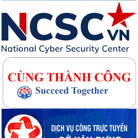
Từ ngày 10/8/2026, thực hiện nộp hồ sơ trực tuyến lĩnh vực vận tải
đường bộ trên Cổng Dịch vụ công...
20 căn nhà ở thấp tầng tại Khu dân cư Hồng Phong đủ điều kiện đưa
vào kinh doanh - Văn bản số...
270 căn nhà ở thấp tầng tại Dự án Khu đô thị mới phường Thủy
Nguyên đủ điều kiện đưa vào kinh doanh...
Công bố danh mục thủ tục hành chính được sửa đổi, bổ sung, thay thế,
bị bãi bỏ thuộc phạm vi chức...
Kê khai giá hàng hóa, dịch vụ bán trong nước hoặc xuất khẩu của
Công ty TNHH ống thép 190 - Văn bản...
Tạm thời chưa trả kết quả cấp chứng chỉ hành nghề hoạt động xây
dựng do vướng mắc hệ thống - Thông...