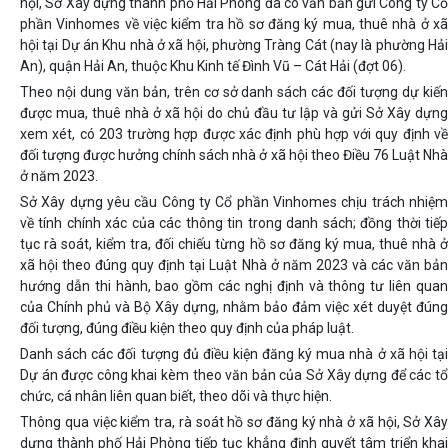
hội, Sở Xây dựng thành phố Hải Phòng đã có văn bản gửi Công ty Cổ
phần Vinhomes về việc kiểm tra hồ sơ đăng ký mua, thuê nhà ở xã
hội tại Dự án Khu nhà ở xã hội, phường Tràng Cát (nay là phường Hải
An), quận Hải An, thuộc Khu Kinh tế Đình Vũ – Cát Hải (đợt 06).
Theo nội dung văn bản, trên cơ sở danh sách các đối tượng dự kiến
được mua, thuê nhà ở xã hội do chủ đầu tư lập và gửi Sở Xây dựng
xem xét, có 203 trường hợp được xác định phù hợp với quy định về
đối tượng được hưởng chính sách nhà ở xã hội theo Điều 76 Luật Nhà
ở năm 2023.
Sở Xây dựng yêu cầu Công ty Cổ phần Vinhomes chịu trách nhiệm
về tính chính xác của các thông tin trong danh sách; đồng thời tiếp
tục rà soát, kiểm tra, đối chiếu từng hồ sơ đăng ký mua, thuê nhà ở
xã hội theo đúng quy định tại Luật Nhà ở năm 2023 và các văn bản
hướng dẫn thi hành, bao gồm các nghị định và thông tư liên quan
của Chính phủ và Bộ Xây dựng, nhằm bảo đảm việc xét duyệt đúng
đối tượng, đúng điều kiện theo quy định của pháp luật.
Danh sách các đối tượng đủ điều kiện đăng ký mua nhà ở xã hội tại
Dự án được công khai kèm theo văn bản của Sở Xây dựng để các tổ
chức, cá nhân liên quan biết, theo dõi và thực hiện.
Thông qua việc kiểm tra, rà soát hồ sơ đăng ký nhà ở xã hội, Sở Xây
dựng thành phố Hải Phòng tiếp tục khẳng định quyết tâm triển khai