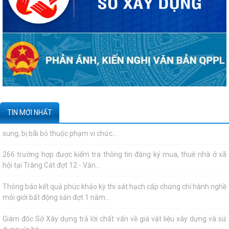
Quyết định công bố danh mục thủ tục hành chính được sửa đổi, bổ
sung, bị bãi bỏ thuộc phạm vi chức...
266 trường hợp được kiểm tra thông tin đăng ký mua, thuê nhà ở xã
hội tại Tràng Cát đợt 12 - Văn...
Thông báo kết quả phúc khảo kỳ thi sát hạch cấp chứng chỉ hành nghề
môi giới bất động sản đợt 1 năm...
Giám đốc Sở Xây dựng trả lời chất vấn về giá vật liệu xây dựng và sử
TIN MỚI NHẤT
dụng vỉa hè
Giám đốc Sở Xây dựng phát biểu tại kỳ họp thứ 3 Hội đồng nhân dân
thành phố
Công bố thông tin của Công ty cổ phần tư vấn thuỷ lợi Hải Phòng
Quyết định công bố thủ tục hành chính nội bộ được sửa đổi, bổ sung
thuộc phạm vi, chức năng quản lý...
Thông tin về số lượng căn hộ chung cư thuộc dự án Hoàng Huy Sở Dầu