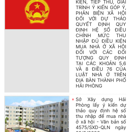
KIẾN, TIẾP THU, GIẢI
TRÌNH Ý KIẾN GÓP Ý,
PHẢN BIỆN XÃ HỘI
ĐỐI VỚI DỰ THẢO
QUYẾT ĐỊNH QUY
ĐỊNH HỆ SỐ ĐIỀU
CHỈNH MỨC THU
NHẬP ĐỦ ĐIỀU KIỆN
MUA NHÀ Ở XÃ HỘI
ĐỐI VỚI CÁC ĐỐI
TƯỢNG QUY ĐỊNH
TẠI CÁC KHOẢN 5,6
VÀ 8 ĐIỀU 76 CỦA
LUẬT NHÀ Ở TRÊN
ĐỊA BÀN THÀNH PHỐ
HẢI PHÒNG
Sở Xây dựng Hải
Phòng lấy ý kiến dự
thảo quy định hệ số
thu nhập để mua nhà
ở xã hội - Văn bản số
4575/SXD-QLN ngày