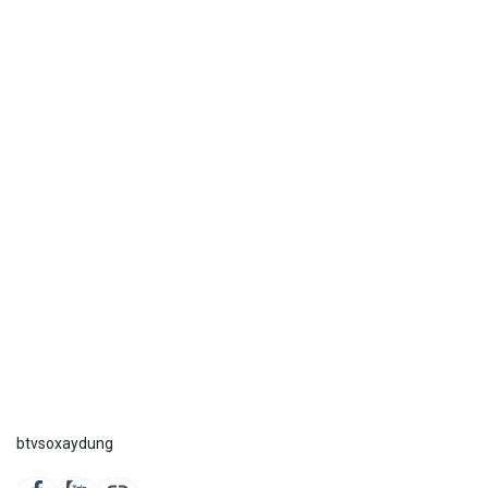
btvsoxaydung