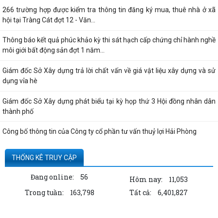
266 trường hợp được kiểm tra thông tin đăng ký mua, thuê nhà ở xã
hội tại Tràng Cát đợt 12 - Văn...
Thông báo kết quả phúc khảo kỳ thi sát hạch cấp chứng chỉ hành nghề
môi giới bất động sản đợt 1 năm...
Giám đốc Sở Xây dựng trả lời chất vấn về giá vật liệu xây dựng và sử
dụng vỉa hè
Giám đốc Sở Xây dựng phát biểu tại kỳ họp thứ 3 Hội đồng nhân dân
thành phố
Công bố thông tin của Công ty cổ phần tư vấn thuỷ lợi Hải Phòng
Quyết định công bố thủ tục hành chính nội bộ được sửa đổi, bổ sung
THỐNG KÊ TRUY CẬP
thuộc phạm vi, chức năng quản lý...
Đang online:
56
Hôm nay:
11,053
Thông tin về số lượng căn hộ chung cư thuộc dự án Hoàng Huy Sở Dầu
Trong tuần:
163,798
Tất cả:
6,401,827
đã bán cho các tổ chức, cá nhân...
Kê khai giá hàng hóa, dịch vụ bán trong nước hoặc xuất khẩu của