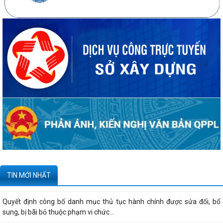
20 căn nhà ở thấp tầng tại Khu dân cư Hồng Phong đủ điều kiện đưa
vào kinh doanh - Văn bản số...
270 căn nhà ở thấp tầng tại Dự án Khu đô thị mới phường Thủy
Nguyên đủ điều kiện đưa vào kinh doanh...
Công bố danh mục thủ tục hành chính được sửa đổi, bổ sung, thay thế,
bị bãi bỏ thuộc phạm vi chức...
Kê khai giá hàng hóa, dịch vụ bán trong nước hoặc xuất khẩu của
Công ty TNHH ống thép 190 - Văn bản...
Tạm thời chưa trả kết quả cấp chứng chỉ hành nghề hoạt động xây
TIN MỚI NHẤT
dựng do vướng mắc hệ thống - Thông...
Quyết định công bố danh mục thủ tục hành chính được sửa đổi, bổ
sung, bị bãi bỏ thuộc phạm vi chức...