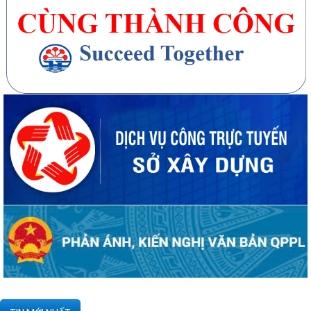
20 căn nhà ở thấp tầng tại Khu dân cư Hồng Phong đủ điều kiện đưa
vào kinh doanh - Văn bản số...
270 căn nhà ở thấp tầng tại Dự án Khu đô thị mới phường Thủy
Nguyên đủ điều kiện đưa vào kinh doanh...
Công bố danh mục thủ tục hành chính được sửa đổi, bổ sung, thay thế,
bị bãi bỏ thuộc phạm vi chức...
Kê khai giá hàng hóa, dịch vụ bán trong nước hoặc xuất khẩu của
Công ty TNHH ống thép 190 - Văn bản...
Tạm thời chưa trả kết quả cấp chứng chỉ hành nghề hoạt động xây