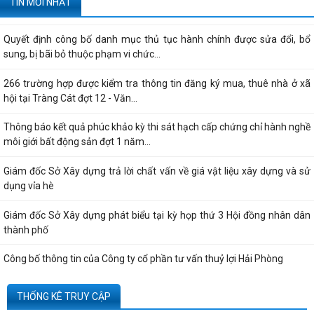
TIN MỚI NHẤT
dựng do vướng mắc hệ thống - Thông...
Quyết định công bố danh mục thủ tục hành chính được sửa đổi, bổ
sung, bị bãi bỏ thuộc phạm vi chức...
266 trường hợp được kiểm tra thông tin đăng ký mua, thuê nhà ở xã
hội tại Tràng Cát đợt 12 - Văn...
Thông báo kết quả phúc khảo kỳ thi sát hạch cấp chứng chỉ hành nghề
môi giới bất động sản đợt 1 năm...
Giám đốc Sở Xây dựng trả lời chất vấn về giá vật liệu xây dựng và sử
dụng vỉa hè
Giám đốc Sở Xây dựng phát biểu tại kỳ họp thứ 3 Hội đồng nhân dân
thành phố
Công bố thông tin của Công ty cổ phần tư vấn thuỷ lợi Hải Phòng
Quyết định công bố thủ tục hành chính nội bộ được sửa đổi, bổ sung
THỐNG KÊ TRUY CẬP
thuộc phạm vi, chức năng quản lý...