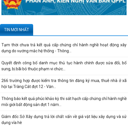
Công bố danh mục thủ tục hành chính được sửa đổi, bổ sung, thay thế,
bị bãi bỏ thuộc phạm vi chức...
Kê khai giá hàng hóa, dịch vụ bán trong nước hoặc xuất khẩu của
TIN MỚI NHẤT
Công ty TNHH ống thép 190 - Văn bản...
Tạm thời chưa trả kết quả cấp chứng chỉ hành nghề hoạt động xây
dựng do vướng mắc hệ thống - Thông...
Quyết định công bố danh mục thủ tục hành chính được sửa đổi, bổ
sung, bị bãi bỏ thuộc phạm vi chức...
266 trường hợp được kiểm tra thông tin đăng ký mua, thuê nhà ở xã
hội tại Tràng Cát đợt 12 - Văn...
Thông báo kết quả phúc khảo kỳ thi sát hạch cấp chứng chỉ hành nghề
môi giới bất động sản đợt 1 năm...
Giám đốc Sở Xây dựng trả lời chất vấn về giá vật liệu xây dựng và sử
dụng vỉa hè