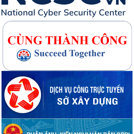
Từ ngày 10/8/2026, thực hiện nộp hồ sơ trực tuyến lĩnh vực vận tải
đường bộ trên Cổng Dịch vụ công...
20 căn nhà ở thấp tầng tại Khu dân cư Hồng Phong đủ điều kiện đưa
vào kinh doanh - Văn bản số...
270 căn nhà ở thấp tầng tại Dự án Khu đô thị mới phường Thủy
Nguyên đủ điều kiện đưa vào kinh doanh...