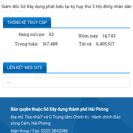
Giám đốc Sở Xây dựng phát biểu tại kỳ họp thứ 3 Hội đồng nhân dân
thành phố
THỐNG KÊ TRUY CẬP
Công bố thông tin của Công ty cổ phần tư vấn thuỷ lợi Hải Phòng
Đang online:
62
Hôm nay:
14,743
Quyết định công bố thủ tục hành chính nội bộ được sửa đổi, bổ sung
Trong tuần:
167,488
Tất cả:
6,405,517
thuộc phạm vi, chức năng quản lý...
Thông tin về số lượng căn hộ chung cư thuộc dự án Hoàng Huy Sở Dầu
đã bán cho các tổ chức, cá nhân...
LIÊN KẾT WEB SITE
Kê khai giá hàng hóa, dịch vụ bán trong nước hoặc xuất khẩu của
Công ty TNHH ống thép 190 - Văn bản...
Thông báo hạn chế giao thông đường thủy trên sông Thái Bình phục
vụ trục vớt phương tiện bị chìm -...
Bản quyền thuộc Sở Xây dựng thành phố Hải Phòng
Kê khai giá hàng hóa, dịch vụ bán trong nước hoặc xuất khẩu của
Địa chỉ: Tòa nhà F và G Trung tâm Chính trị - Hành chính Bắc
Công ty TNHH ống thép 190 - Văn bản...
sông Cấm, Hải Phòng
Kê khai giá hàng hóa, dịch vụ bán trong nước hoặc xuất khẩu của
Điện thoại / Fax: 0225.3842086