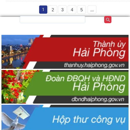
1
2
3
4
5
...