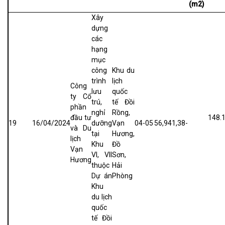
(m2)
Xây
dựng
các
hạng
mục
công
Khu du
trình
lịch
Công
lưu
quốc
ty Cổ
trú,
tế Đồi
phần
nghỉ
Rồng,
đầu tư
148.
19
16/04/2024
dưỡng
Vạn
04-05
56,941,38
-
và Du
tại
Hương,
lịch
Khu
Đồ
Vạn
VI, VII
Sơn,
Hương
thuộc
Hải
Dự án
Phòng
Khu
du lịch
quốc
tế Đồi