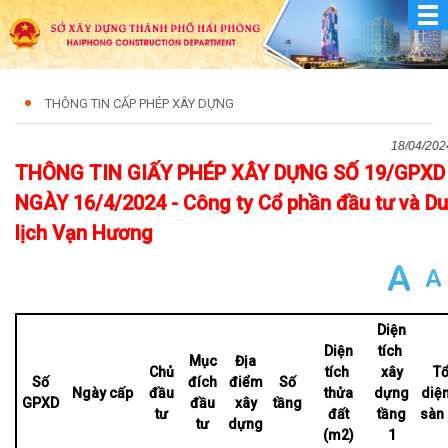
THÔNG TIN CẤP PHÉP XÂY DỰNG
18/04/202
THÔNG TIN GIẤY PHÉP XÂY DỰNG SỐ 19/GPXD
NGÀY 16/4/2024 - Công ty Cổ phần đầu tư và Du
lịch Vạn Hương
Diện
Diện
tích
Mục
Địa
Chủ
tích
xây
T
Số
đích
điểm
Số
Ngày cấp
đầu
thửa
dựng
diện
GPXD
đầu
xây
tầng
tư
đất
tầng
sàn
tư
dựng
(m2)
1