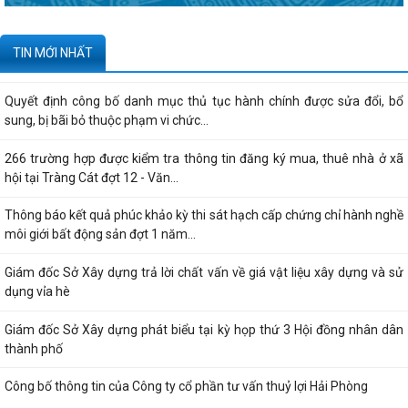
Công ty TNHH ống thép 190 - Văn bản...
Tạm thời chưa trả kết quả cấp chứng chỉ hành nghề hoạt động xây
TIN MỚI NHẤT
dựng do vướng mắc hệ thống - Thông...
Quyết định công bố danh mục thủ tục hành chính được sửa đổi, bổ
sung, bị bãi bỏ thuộc phạm vi chức...
266 trường hợp được kiểm tra thông tin đăng ký mua, thuê nhà ở xã
hội tại Tràng Cát đợt 12 - Văn...
Thông báo kết quả phúc khảo kỳ thi sát hạch cấp chứng chỉ hành nghề
môi giới bất động sản đợt 1 năm...
Giám đốc Sở Xây dựng trả lời chất vấn về giá vật liệu xây dựng và sử
dụng vỉa hè
Giám đốc Sở Xây dựng phát biểu tại kỳ họp thứ 3 Hội đồng nhân dân
thành phố
Công bố thông tin của Công ty cổ phần tư vấn thuỷ lợi Hải Phòng