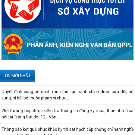
vào kinh doanh - Văn bản số...
270 căn nhà ở thấp tầng tại Dự án Khu đô thị mới phường Thủy
Nguyên đủ điều kiện đưa vào kinh doanh...
Công bố danh mục thủ tục hành chính được sửa đổi, bổ sung, thay thế,
bị bãi bỏ thuộc phạm vi chức...
Kê khai giá hàng hóa, dịch vụ bán trong nước hoặc xuất khẩu của
Công ty TNHH ống thép 190 - Văn bản...
Tạm thời chưa trả kết quả cấp chứng chỉ hành nghề hoạt động xây
TIN MỚI NHẤT
dựng do vướng mắc hệ thống - Thông...
Quyết định công bố danh mục thủ tục hành chính được sửa đổi, bổ
sung, bị bãi bỏ thuộc phạm vi chức...
266 trường hợp được kiểm tra thông tin đăng ký mua, thuê nhà ở xã
hội tại Tràng Cát đợt 12 - Văn...
Thông báo kết quả phúc khảo kỳ thi sát hạch cấp chứng chỉ hành nghề