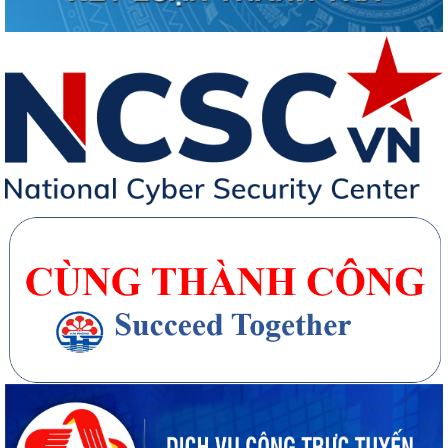
20 căn nhà ở thấp tầng tại Khu dân cư Hồng Phong đủ điều kiện đưa