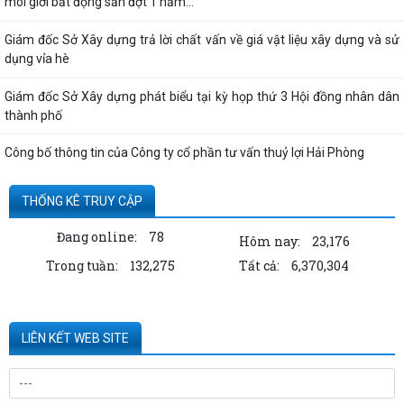
môi giới bất động sản đợt 1 năm...
Giám đốc Sở Xây dựng trả lời chất vấn về giá vật liệu xây dựng và sử
dụng vỉa hè
Giám đốc Sở Xây dựng phát biểu tại kỳ họp thứ 3 Hội đồng nhân dân
thành phố
Công bố thông tin của Công ty cổ phần tư vấn thuỷ lợi Hải Phòng
Quyết định công bố thủ tục hành chính nội bộ được sửa đổi, bổ sung
THỐNG KÊ TRUY CẬP
thuộc phạm vi, chức năng quản lý...
Đang online:
78
Hôm nay:
23,176
Thông tin về số lượng căn hộ chung cư thuộc dự án Hoàng Huy Sở Dầu
Trong tuần:
132,275
Tất cả:
6,370,304
đã bán cho các tổ chức, cá nhân...
Kê khai giá hàng hóa, dịch vụ bán trong nước hoặc xuất khẩu của
Công ty TNHH ống thép 190 - Văn bản...
LIÊN KẾT WEB SITE
Thông báo hạn chế giao thông đường thủy trên sông Thái Bình phục
vụ trục vớt phương tiện bị chìm -...