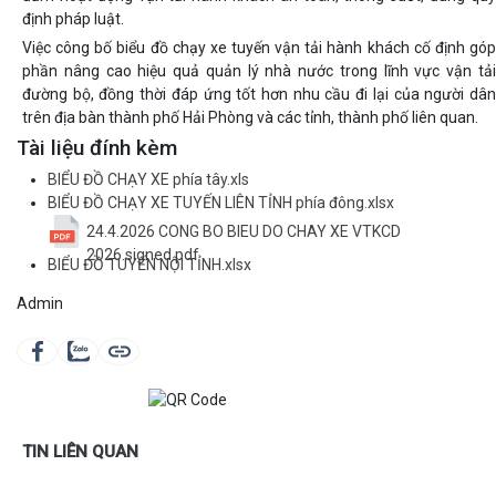
định pháp luật.
Việc công bố biểu đồ chạy xe tuyến vận tải hành khách cố định góp
phần nâng cao hiệu quả quản lý nhà nước trong lĩnh vực vận tải
đường bộ, đồng thời đáp ứng tốt hơn nhu cầu đi lại của người dân
trên địa bàn thành phố Hải Phòng và các tỉnh, thành phố liên quan.
Tài liệu đính kèm
BIỂU ĐỒ CHẠY XE phía tây.xls
BIỂU ĐỒ CHẠY XE TUYẾN LIÊN TỈNH phía đông.xlsx
24.4.2026 CONG BO BIEU DO CHAY XE VTKCD
2026.signed.pdf
BIỂU ĐỒ TUYẾN NỘI TỈNH.xlsx
Admin
TIN LIÊN QUAN