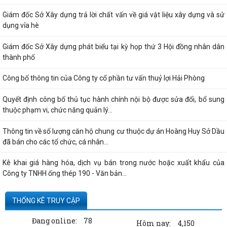
Giám đốc Sở Xây dựng trả lời chất vấn về giá vật liệu xây dựng và sử
dụng vỉa hè
Giám đốc Sở Xây dựng phát biểu tại kỳ họp thứ 3 Hội đồng nhân dân
thành phố
Công bố thông tin của Công ty cổ phần tư vấn thuỷ lợi Hải Phòng
Quyết định công bố thủ tục hành chính nội bộ được sửa đổi, bổ sung
thuộc phạm vi, chức năng quản lý...
Thông tin về số lượng căn hộ chung cư thuộc dự án Hoàng Huy Sở Dầu
đã bán cho các tổ chức, cá nhân...
Kê khai giá hàng hóa, dịch vụ bán trong nước hoặc xuất khẩu của
Công ty TNHH ống thép 190 - Văn bản...
Thông báo hạn chế giao thông đường thủy trên sông Thái Bình phục
THỐNG KÊ TRUY CẬP
vụ trục vớt phương tiện bị chìm -...
Đang online:
78
Hôm nay:
4,150
Kê khai giá hàng hóa, dịch vụ bán trong nước hoặc xuất khẩu của