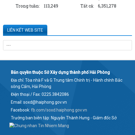
Trong tuần:
113,249
Tất cả:
6,351,278
Công ty TNHH ống thép 190 - Văn bản...
Kê khai giá hàng hóa, dịch vụ bán trong nước hoặc xuất khẩu của
Công ty TNHH ống thép 190 - Văn bản...
LIÊN KẾT WEB SITE
Công bố thông tin về năng lực đủ điều kiện hoạt động thí nghiệm
chuyên ngành xây dựng của CÔNG TY...
Quyết định công bố danh mục thủ tục hành chính được thay thế, bị bãi
bỏ thuộc phạm vi chức năng...
Bản quyền thuộc Sở Xây dựng thành phố Hải Phòng
Công bố thông tin về năng lực đủ điều kiện hoạt động thí nghiệm
Địa chỉ: Tòa nhà F và G Trung tâm Chính trị - Hành chính Bắc
chuyên ngành xây dựng của Công ty...
sông Cấm, Hải Phòng
Quyết định về việc công bố Chỉ số giá xây dựng công trình tỉnh Hải
Điện thoại / Fax: 0225.3842086
Dương (cũ) tại thời điểm Quý IV...
Email: soxd@haiphong.gov.vn
Facebook:
fb.com/soxd.haiphong.gov.vn
Công bố thông tin dự án đầu tư xây dựng khu nhà ở xã hội thuộc Khu
Trưởng ban biên tập: Nguyễn Thành Hưng - Giám đốc Sở
dân cư phường Ngọc Châu, thành...
Thông báo tiếp nhận hồ sơ đăng ký mua nhà ở xã hội tại Dự án đầu tư