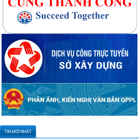
Kê khai giá hàng hóa, dịch vụ bán trong nước hoặc xuất khẩu của
Công ty TNHH ống thép 190 - Văn bản...
Tạm thời chưa trả kết quả cấp chứng chỉ hành nghề hoạt động xây
dựng do vướng mắc hệ thống - Thông...
Quyết định công bố danh mục thủ tục hành chính được sửa đổi, bổ
sung, bị bãi bỏ thuộc phạm vi chức...
266 trường hợp được kiểm tra thông tin đăng ký mua, thuê nhà ở xã
hội tại Tràng Cát đợt 12 - Văn...
Thông báo kết quả phúc khảo kỳ thi sát hạch cấp chứng chỉ hành nghề
TIN MỚI NHẤT
môi giới bất động sản đợt 1 năm...