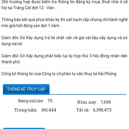
266 trường hợp được kiểm tra thông tin đăng ký mua, thuê nhà ở xã
hội tại Tràng Cát đợt 12 - Văn...
Thông báo kết quả phúc khảo kỳ thi sát hạch cấp chứng chỉ hành nghề
môi giới bất động sản đợt 1 năm...
Giám đốc Sở Xây dựng trả lời chất vấn về giá vật liệu xây dựng và sử
dụng vỉa hè
Giám đốc Sở Xây dựng phát biểu tại kỳ họp thứ 3 Hội đồng nhân dân
thành phố
Công bố thông tin của Công ty cổ phần tư vấn thuỷ lợi Hải Phòng
Quyết định công bố thủ tục hành chính nội bộ được sửa đổi, bổ sung
THỐNG KÊ TRUY CẬP
thuộc phạm vi, chức năng quản lý...
Đang online:
70
Hôm nay:
7,699
Thông tin về số lượng căn hộ chung cư thuộc dự án Hoàng Huy Sở Dầu
Trong tuần:
160,444
Tất cả:
6,398,473
đã bán cho các tổ chức, cá nhân...
Kê khai giá hàng hóa, dịch vụ bán trong nước hoặc xuất khẩu của
Công ty TNHH ống thép 190 - Văn bản...