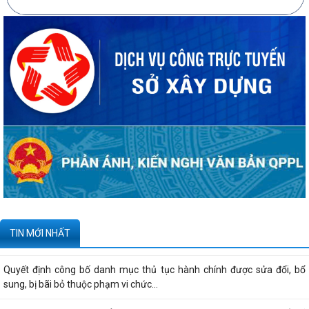
20 căn nhà ở thấp tầng tại Khu dân cư Hồng Phong đủ điều kiện đưa
vào kinh doanh - Văn bản số...
270 căn nhà ở thấp tầng tại Dự án Khu đô thị mới phường Thủy
Nguyên đủ điều kiện đưa vào kinh doanh...
Công bố danh mục thủ tục hành chính được sửa đổi, bổ sung, thay thế,
bị bãi bỏ thuộc phạm vi chức...
Kê khai giá hàng hóa, dịch vụ bán trong nước hoặc xuất khẩu của
Công ty TNHH ống thép 190 - Văn bản...
Tạm thời chưa trả kết quả cấp chứng chỉ hành nghề hoạt động xây
TIN MỚI NHẤT
dựng do vướng mắc hệ thống - Thông...
Quyết định công bố danh mục thủ tục hành chính được sửa đổi, bổ
sung, bị bãi bỏ thuộc phạm vi chức...