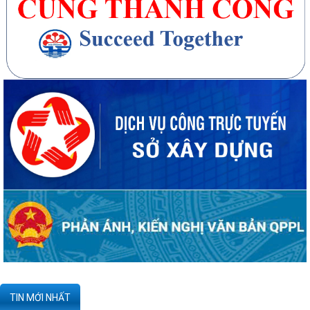
20 căn nhà ở thấp tầng tại Khu dân cư Hồng Phong đủ điều kiện đưa
vào kinh doanh - Văn bản số...
270 căn nhà ở thấp tầng tại Dự án Khu đô thị mới phường Thủy
Nguyên đủ điều kiện đưa vào kinh doanh...
Công bố danh mục thủ tục hành chính được sửa đổi, bổ sung, thay thế,
bị bãi bỏ thuộc phạm vi chức...
Kê khai giá hàng hóa, dịch vụ bán trong nước hoặc xuất khẩu của
Công ty TNHH ống thép 190 - Văn bản...
Tạm thời chưa trả kết quả cấp chứng chỉ hành nghề hoạt động xây
TIN MỚI NHẤT
dựng do vướng mắc hệ thống - Thông...