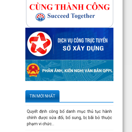
bản số...
270 căn nhà ở thấp tầng tại Dự án Khu đô thị
mới phường Thủy Nguyên đủ điều kiện đưa
vào kinh doanh...
Công bố danh mục thủ tục hành chính được
sửa đổi, bổ sung, thay thế, bị bãi bỏ thuộc
phạm vi chức...
Kê khai giá hàng hóa, dịch vụ bán trong nước
hoặc xuất khẩu của Công ty TNHH ống thép
190 - Văn bản...
Tạm thời chưa trả kết quả cấp chứng chỉ hành
nghề hoạt động xây dựng do vướng mắc hệ
TIN MỚI NHẤT
thống - Thông...
Quyết định công bố danh mục thủ tục hành
chính được sửa đổi, bổ sung, bị bãi bỏ thuộc
phạm vi chức...