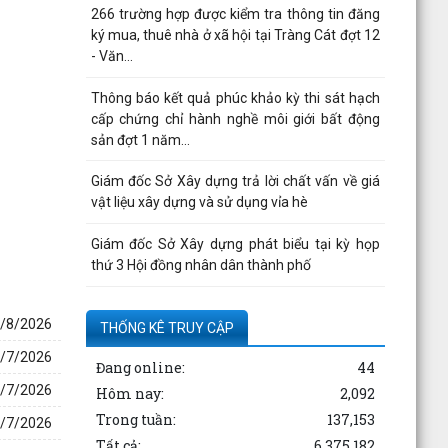
266 trường hợp được kiểm tra thông tin đăng
ký mua, thuê nhà ở xã hội tại Tràng Cát đợt 12
- Văn...
Thông báo kết quả phúc khảo kỳ thi sát hạch
cấp chứng chỉ hành nghề môi giới bất động
sản đợt 1 năm...
Giám đốc Sở Xây dựng trả lời chất vấn về giá
vật liệu xây dựng và sử dụng vỉa hè
Giám đốc Sở Xây dựng phát biểu tại kỳ họp
thứ 3 Hội đồng nhân dân thành phố
Công bố thông tin của Công ty cổ phần tư vấn
3/8/2026
thuỷ lợi Hải Phòng
THỐNG KÊ TRUY CẬP
7/7/2026
Đang online:
44
Quyết định công bố thủ tục hành chính nội bộ
được sửa đổi, bổ sung thuộc phạm vi, chức
0/7/2026
Hôm nay:
2,092
năng quản lý...
Trong tuần:
137,153
3/7/2026
Tất cả:
6,375,182