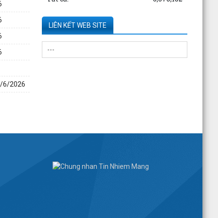
Thông tin về số lượng căn hộ chung cư thuộc
6
dự án Hoàng Huy Sở Dầu đã bán cho các tổ
6
chức, cá nhân...
LIÊN KẾT WEB SITE
6
Kê khai giá hàng hóa, dịch vụ bán trong nước
6
hoặc xuất khẩu của Công ty TNHH ống thép
190 - Văn bản...
Thông báo hạn chế giao thông đường thủy
2/6/2026
trên sông Thái Bình phục vụ trục vớt phương
tiện bị chìm -...
Kê khai giá hàng hóa, dịch vụ bán trong nước
hoặc xuất khẩu của Công ty TNHH ống thép
190 - Văn bản...
Kê khai giá hàng hóa, dịch vụ bán trong nước
hoặc xuất khẩu của Công ty TNHH ống thép
190 - Văn bản...
Công bố thông tin về năng lực đủ điều kiện
hoạt động thí nghiệm chuyên ngành xây dựng