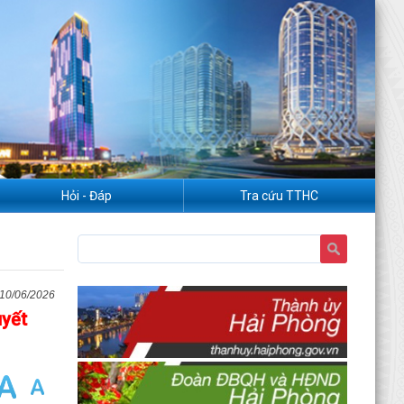
Hỏi - Đáp
Tra cứu TTHC
10/06/2026
uyết