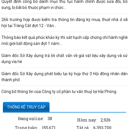
Quyết định công bố danh mục thủ tục hành chính được sửa đổi, bổ
sung, bị bãi bỏ thuộc phạm vi chức...
266 trường hợp được kiểm tra thông tin đăng ký mua, thuê nhà ở xã
hội tại Tràng Cát đợt 12 - Văn...
Thông báo kết quả phúc khảo kỳ thi sát hạch cấp chứng chỉ hành nghề
môi giới bất động sản đợt 1 năm...
Giám đốc Sở Xây dựng trả lời chất vấn về giá vật liệu xây dựng và sử
dụng vỉa hè
Giám đốc Sở Xây dựng phát biểu tại kỳ họp thứ 3 Hội đồng nhân dân
thành phố
Công bố thông tin của Công ty cổ phần tư vấn thuỷ lợi Hải Phòng
Quyết định công bố thủ tục hành chính nội bộ được sửa đổi, bổ sung
THỐNG KÊ TRUY CẬP
thuộc phạm vi, chức năng quản lý...
Đang online:
38
Hôm nay:
2,926
Thông tin về số lượng căn hộ chung cư thuộc dự án Hoàng Huy Sở Dầu
Trong tuần:
155,671
Tất cả:
6,393,700
đã bán cho các tổ chức, cá nhân...