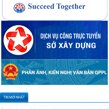
20 căn nhà ở thấp tầng tại Khu dân cư Hồng Phong đủ điều kiện đưa
vào kinh doanh - Văn bản số...
270 căn nhà ở thấp tầng tại Dự án Khu đô thị mới phường Thủy
Nguyên đủ điều kiện đưa vào kinh doanh...
Công bố danh mục thủ tục hành chính được sửa đổi, bổ sung, thay thế,
bị bãi bỏ thuộc phạm vi chức...
Kê khai giá hàng hóa, dịch vụ bán trong nước hoặc xuất khẩu của
Công ty TNHH ống thép 190 - Văn bản...
Tạm thời chưa trả kết quả cấp chứng chỉ hành nghề hoạt động xây
TIN MỚI NHẤT
dựng do vướng mắc hệ thống - Thông...