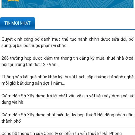
Kê khai giá hàng hóa, dịch vụ bán trong nước hoặc xuất khẩu của
Công ty TNHH ống thép 190 - Văn bản...
Tạm thời chưa trả kết quả cấp chứng chỉ hành nghề hoạt động xây
TIN MỚI NHẤT
dựng do vướng mắc hệ thống - Thông...
Quyết định công bố danh mục thủ tục hành chính được sửa đổi, bổ
sung, bị bãi bỏ thuộc phạm vi chức...
266 trường hợp được kiểm tra thông tin đăng ký mua, thuê nhà ở xã
hội tại Tràng Cát đợt 12 - Văn...
Thông báo kết quả phúc khảo kỳ thi sát hạch cấp chứng chỉ hành nghề
môi giới bất động sản đợt 1 năm...
Giám đốc Sở Xây dựng trả lời chất vấn về giá vật liệu xây dựng và sử
dụng vỉa hè
Giám đốc Sở Xây dựng phát biểu tại kỳ họp thứ 3 Hội đồng nhân dân
thành phố
Công bố thông tin của Công ty cổ phần tư vấn thuỷ lợi Hải Phòng