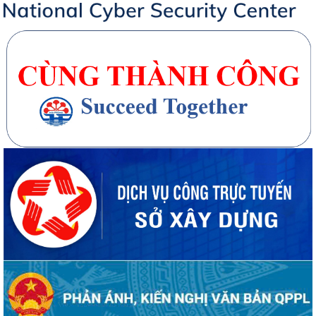
20 căn nhà ở thấp tầng tại Khu dân cư Hồng Phong đủ điều kiện đưa
vào kinh doanh - Văn bản số...
270 căn nhà ở thấp tầng tại Dự án Khu đô thị mới phường Thủy
Nguyên đủ điều kiện đưa vào kinh doanh...
Công bố danh mục thủ tục hành chính được sửa đổi, bổ sung, thay thế,
bị bãi bỏ thuộc phạm vi chức...