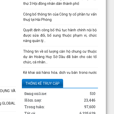
thứ 3 Hội đồng nhân dân thành phố
Công bố thông tin của Công ty cổ phần tư vấn
thuỷ lợi Hải Phòng
Quyết định công bố thủ tục hành chính nội bộ
được sửa đổi, bổ sung thuộc phạm vi, chức
năng quản lý...
Thông tin về số lượng căn hộ chung cư thuộc
dự án Hoàng Huy Sở Dầu đã bán cho các tổ
chức, cá nhân...
Kê khai giá hàng hóa, dịch vụ bán trong nước
hoặc xuất khẩu của Công ty TNHH ống thép
190 - Văn bản...
THỐNG KÊ TRUY CẬP
Y DỰNG VÀ
Đang online:
510
Thông báo hạn chế giao thông đường thủy
trên sông Thái Bình phục vụ trục vớt phương
Hôm nay:
23,446
ng GLOBAL
tiện bị chìm -...
Trong tuần:
97,600
Tất cả:
6,335,629