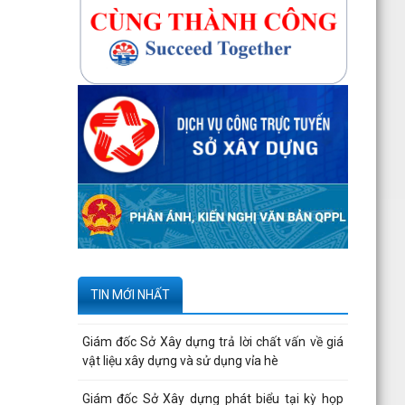
190 - Văn bản...
Tạm thời chưa trả kết quả cấp chứng chỉ hành
nghề hoạt động xây dựng do vướng mắc hệ
thống - Thông...
Quyết định công bố danh mục thủ tục hành
chính được sửa đổi, bổ sung, bị bãi bỏ thuộc
phạm vi chức...
266 trường hợp được kiểm tra thông tin đăng
ký mua, thuê nhà ở xã hội tại Tràng Cát đợt 12
- Văn...
Thông báo kết quả phúc khảo kỳ thi sát hạch
cấp chứng chỉ hành nghề môi giới bất động
TIN MỚI NHẤT
sản đợt 1 năm...
Giám đốc Sở Xây dựng trả lời chất vấn về giá
vật liệu xây dựng và sử dụng vỉa hè
Giám đốc Sở Xây dựng phát biểu tại kỳ họp