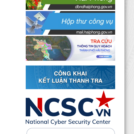
Kê khai giá hàng hóa, dịch vụ bán trong nước
hoặc xuất khẩu của Công ty TNHH ống thép