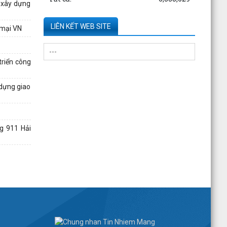
Kê khai giá hàng hóa, dịch vụ bán trong nước
à xây dựng
hoặc xuất khẩu của Công ty TNHH ống thép
190 - Văn bản...
LIÊN KẾT WEB SITE
 mại VN
Kê khai giá hàng hóa, dịch vụ bán trong nước
hoặc xuất khẩu của Công ty TNHH ống thép
triển công
190 - Văn bản...
 dựng giao
Công bố thông tin về năng lực đủ điều kiện
hoạt động thí nghiệm chuyên ngành xây dựng
của CÔNG TY...
g 911 Hải
Quyết định công bố danh mục thủ tục hành
chính được thay thế, bị bãi bỏ thuộc phạm vi
chức năng...
Công bố thông tin về năng lực đủ điều kiện
hoạt động thí nghiệm chuyên ngành xây dựng
của Công ty...
Quyết định về việc công bố Chỉ số giá xây dựng
công trình tỉnh Hải Dương (cũ) tại thời điểm