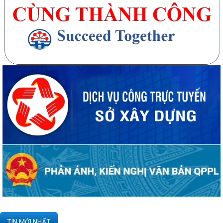
20 căn nhà ở thấp tầng tại Khu dân cư Hồng Phong đủ điều kiện đưa
vào kinh doanh - Văn bản số...
270 căn nhà ở thấp tầng tại Dự án Khu đô thị mới phường Thủy
Nguyên đủ điều kiện đưa vào kinh doanh...
Công bố danh mục thủ tục hành chính được sửa đổi, bổ sung, thay thế,
bị bãi bỏ thuộc phạm vi chức...
Kê khai giá hàng hóa, dịch vụ bán trong nước hoặc xuất khẩu của
Công ty TNHH ống thép 190 - Văn bản...
Tạm thời chưa trả kết quả cấp chứng chỉ hành nghề hoạt động xây
TIN MỚI NHẤT