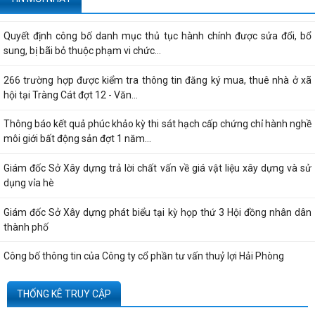
dựng do vướng mắc hệ thống - Thông...
Quyết định công bố danh mục thủ tục hành chính được sửa đổi, bổ
sung, bị bãi bỏ thuộc phạm vi chức...
266 trường hợp được kiểm tra thông tin đăng ký mua, thuê nhà ở xã
hội tại Tràng Cát đợt 12 - Văn...
Thông báo kết quả phúc khảo kỳ thi sát hạch cấp chứng chỉ hành nghề
môi giới bất động sản đợt 1 năm...
Giám đốc Sở Xây dựng trả lời chất vấn về giá vật liệu xây dựng và sử
dụng vỉa hè
Giám đốc Sở Xây dựng phát biểu tại kỳ họp thứ 3 Hội đồng nhân dân
thành phố
Công bố thông tin của Công ty cổ phần tư vấn thuỷ lợi Hải Phòng
Quyết định công bố thủ tục hành chính nội bộ được sửa đổi, bổ sung
THỐNG KÊ TRUY CẬP
thuộc phạm vi, chức năng quản lý...