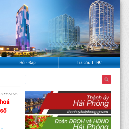
Hỏi - Đáp
Tra cứu TTHC
11/06/2026
 hoá
 số