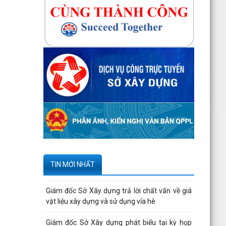
190 - Văn bản...
Tạm thời chưa trả kết quả cấp chứng chỉ hành
nghề hoạt động xây dựng do vướng mắc hệ
thống - Thông...
Quyết định công bố danh mục thủ tục hành
chính được sửa đổi, bổ sung, bị bãi bỏ thuộc
phạm vi chức...
266 trường hợp được kiểm tra thông tin đăng
ký mua, thuê nhà ở xã hội tại Tràng Cát đợt 12
- Văn...
Thông báo kết quả phúc khảo kỳ thi sát hạch
cấp chứng chỉ hành nghề môi giới bất động
TIN MỚI NHẤT
sản đợt 1 năm...
Giám đốc Sở Xây dựng trả lời chất vấn về giá
vật liệu xây dựng và sử dụng vỉa hè
Giám đốc Sở Xây dựng phát biểu tại kỳ họp