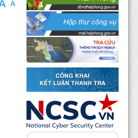
Kê khai giá hàng hóa, dịch vụ bán trong nước
hoặc xuất khẩu của Công ty TNHH ống thép