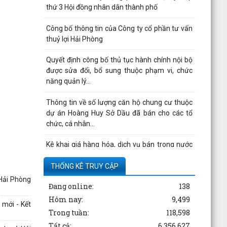
thứ 3 Hội đồng nhân dân thành phố
Công bố thông tin của Công ty cổ phần tư vấn
thuỷ lợi Hải Phòng
Quyết định công bố thủ tục hành chính nội bộ
được sửa đổi, bổ sung thuộc phạm vi, chức
năng quản lý...
Thông tin về số lượng căn hộ chung cư thuộc
dự án Hoàng Huy Sở Dầu đã bán cho các tổ
chức, cá nhân...
Kê khai giá hàng hóa, dịch vụ bán trong nước
hoặc xuất khẩu của Công ty TNHH ống thép
190 - Văn bản...
THỐNG KÊ TRUY CẬP
 Hải Phòng
Đang online:
138
Thông báo hạn chế giao thông đường thủy
trên sông Thái Bình phục vụ trục vớt phương
Hôm nay:
9,499
 mới - Kết
tiện bị chìm -...
Trong tuần:
118,598
Tất cả:
6,356,627