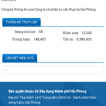
Công bố thông tin của Công ty cổ phần tư vấn thuỷ lợi Hải Phòng
Quyết định công bố thủ tục hành chính nội bộ được sửa đổi, bổ sung
THỐNG KÊ TRUY CẬP
thuộc phạm vi, chức năng quản lý...
Đang online:
68
Hôm nay:
13,342
Thông tin về số lượng căn hộ chung cư thuộc dự án Hoàng Huy Sở Dầu
Trong tuần:
148,407
Tất cả:
6,386,433
đã bán cho các tổ chức, cá nhân...
Kê khai giá hàng hóa, dịch vụ bán trong nước hoặc xuất khẩu của
Công ty TNHH ống thép 190 - Văn bản...
LIÊN KẾT WEB SITE
Thông báo hạn chế giao thông đường thủy trên sông Thái Bình phục
vụ trục vớt phương tiện bị chìm -...
Kê khai giá hàng hóa, dịch vụ bán trong nước hoặc xuất khẩu của
Công ty TNHH ống thép 190 - Văn bản...
Bản quyền thuộc Sở Xây dựng thành phố Hải Phòng
Kê khai giá hàng hóa, dịch vụ bán trong nước hoặc xuất khẩu của
Địa chỉ: Tòa nhà F và G Trung tâm Chính trị - Hành chính Bắc
Công ty TNHH ống thép 190 - Văn bản...
sông Cấm, Hải Phòng