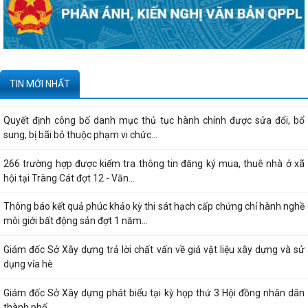
bị bãi bỏ thuộc phạm vi chức...
Kê khai giá hàng hóa, dịch vụ bán trong nước hoặc xuất khẩu của
Công ty TNHH ống thép 190 - Văn bản...
Tạm thời chưa trả kết quả cấp chứng chỉ hành nghề hoạt động xây
TIN MỚI NHẤT
dựng do vướng mắc hệ thống - Thông...
Quyết định công bố danh mục thủ tục hành chính được sửa đổi, bổ
sung, bị bãi bỏ thuộc phạm vi chức...
266 trường hợp được kiểm tra thông tin đăng ký mua, thuê nhà ở xã
hội tại Tràng Cát đợt 12 - Văn...
Thông báo kết quả phúc khảo kỳ thi sát hạch cấp chứng chỉ hành nghề
môi giới bất động sản đợt 1 năm...
Giám đốc Sở Xây dựng trả lời chất vấn về giá vật liệu xây dựng và sử
dụng vỉa hè
Giám đốc Sở Xây dựng phát biểu tại kỳ họp thứ 3 Hội đồng nhân dân
thành phố