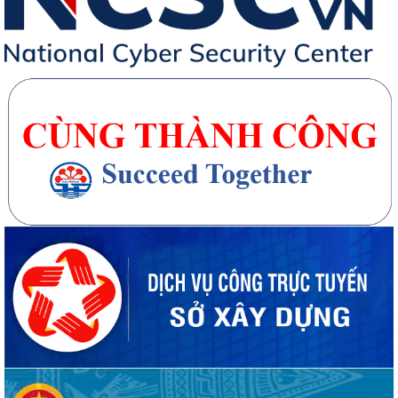
20 căn nhà ở thấp tầng tại Khu dân cư Hồng Phong đủ điều kiện đưa
vào kinh doanh - Văn bản số...
270 căn nhà ở thấp tầng tại Dự án Khu đô thị mới phường Thủy
Nguyên đủ điều kiện đưa vào kinh doanh...
Công bố danh mục thủ tục hành chính được sửa đổi, bổ sung, thay thế,