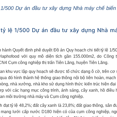
ệ 1/500 Dự án đầu tư xây dựng Nhà máy chế biến
t tỷ lệ 1/500 Dự án đầu tư xây dựng Nhà m
hành Quyết định phê duyệt Đồ án Quy hoạch chi tiết tỷ lệ 1/
Haphofood với quy mô diện tích gần 155.000m2, do Công
 CN4 Cụm công nghiệp thị trấn Tiên Lãng, huyện Tiên Lãng.
ian khu vực lập quy hoạch sẽ được tổ chức dạng ô cờ, trên c
a đó hình thành hệ thống giao thông nội bộ liên hoàn, mạch 
hòng, nhà xưởng, nhà kho sử dụng hình thức kiến trúc hiện đạ
ợp với các hạng mục công trình, ánh sáng, cây xanh, hồ điều
quan môi trường nhà máy và Cụm công nghiệp.
 đạt tỷ lệ 48,2%; đất cây xanh là 23,8%; đất giao thông, sân 
ừ mạng lưới cấp nước D180 hiện có của cụm công nghiệp, ng