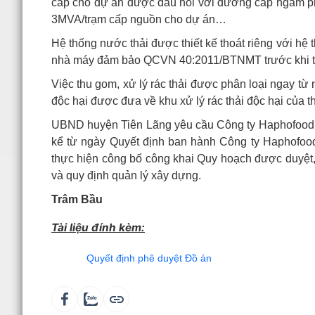
cấp cho dự án được đấu nối với đường cáp ngầm phía
3MVA/trạm cấp nguồn cho dự án…
Hệ thống nước thải được thiết kế thoát riêng với hệ
nhà máy đảm bảo QCVN 40:2011/BTNMT trước khi t
Việc thu gom, xử lý rác thải được phân loại ngay từ 
độc hại được đưa về khu xử lý rác thải độc hại của t
UBND huyện Tiên Lãng yêu cầu Công ty Haphofood tr
kể từ ngày Quyết định ban hành Công ty Haphofood c
thực hiện công bố công khai Quy hoạch được duyệt,
và quy định quản lý xây dựng.
Trâm Bầu
Tài liệu đính kèm:
Quyết định phê duyệt Đồ án