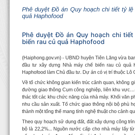
Phê duyệt Đồ án Quy hoạch chi tiết tỷ l
quả Haphofood
Phê duyệt Đồ án Quy hoạch chi tiế
biến rau củ quả Haphofood
(Haiphong.gov.vn) - UBND huyện Tiên Lãng vừa ban 
đầu tư xây dựng Nhà máy chế biến rau củ quả 
Haphofood làm Chủ đầu tư. Dự án có vị trí thuộc Lô
Về tổ chức không gian kiến trúc cảnh quan, không g
đường giao thông Cụm công nghiệp, liên khu vực…qu
thác tốt các khu chức năng của nhà máy. Khối văn p
nhu cầu sản xuất. Tổ chức giao thông nội bộ phù h
thành một tổng thể mang tính nghệ thuật cho cảnh 
Theo quy hoạch sử dụng đất, đất xây dựng công trình
bộ là 22,2%... Nguồn nước cấp cho nhà máy lấy t