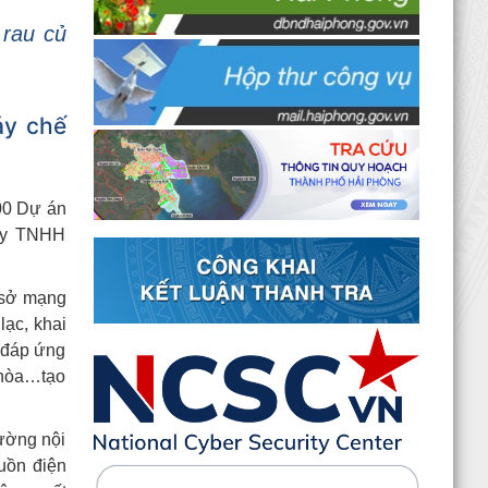
 rau củ
Kê khai giá hàng hóa, dịch vụ bán trong nước
hoặc xuất khẩu của Công ty TNHH ống thép
190 - Văn bản...
áy chế
Tạm thời chưa trả kết quả cấp chứng chỉ hành
nghề hoạt động xây dựng do vướng mắc hệ
thống - Thông...
500 Dự án
 ty TNHH
Quyết định công bố danh mục thủ tục hành
chính được sửa đổi, bổ sung, bị bãi bỏ thuộc
phạm vi chức...
ơ sở mạng
lạc, khai
266 trường hợp được kiểm tra thông tin đăng
i đáp ứng
ký mua, thuê nhà ở xã hội tại Tràng Cát đợt 12
- Văn...
 hòa…tạo
Thông báo kết quả phúc khảo kỳ thi sát hạch
đường nội
cấp chứng chỉ hành nghề môi giới bất động
uồn điện
sản đợt 1 năm...