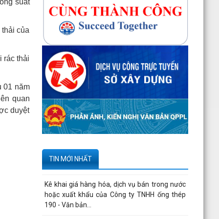
công suất
Giám đốc Sở Xây dựng trả lời chất vấn về giá
vật liệu xây dựng và sử dụng vỉa hè
 thải của
Giám đốc Sở Xây dựng phát biểu tại kỳ họp
thứ 3 Hội đồng nhân dân thành phố
 rác thải
Công bố thông tin của Công ty cổ phần tư vấn
thuỷ lợi Hải Phòng
u 01 năm
liên quan
Quyết định công bố thủ tục hành chính nội bộ
ược duyệt
được sửa đổi, bổ sung thuộc phạm vi, chức
năng quản lý...
Thông tin về số lượng căn hộ chung cư thuộc
dự án Hoàng Huy Sở Dầu đã bán cho các tổ
TIN MỚI NHẤT
chức, cá nhân...
Kê khai giá hàng hóa, dịch vụ bán trong nước
hoặc xuất khẩu của Công ty TNHH ống thép
190 - Văn bản...