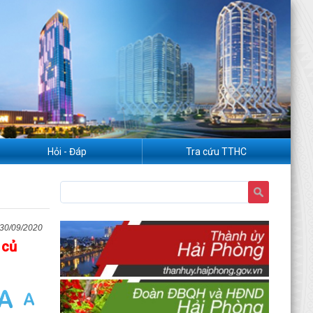
Hỏi - Đáp
Tra cứu TTHC
30/09/2020
 củ