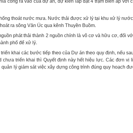
 cổng ra vào của dự án, dự kiến lắp đặt 4 trạm biến áp với 
 thống thoát nước mưa. Nước thải được xử lý tại khu xử lý nước
hoát ra sông Văn Úc qua kênh Thuyền Buồm.
nguồn phát thải thành 2 nguồn chính là vô cơ và hữu cơ, đối với
hành phố để xử lý.
iển khai các bước tiếp theo của Dự án theo quy định, nếu sa
hưa triển khai thì Quyết định này hết hiệu lực. Các đơn vị 
 quản lý giám sát việc xây dựng công trình đúng quy hoạch đ