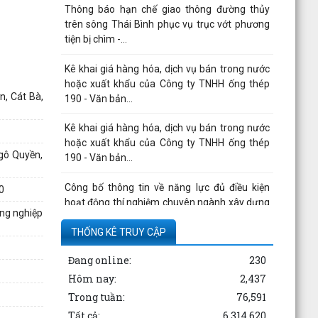
Thông báo hạn chế giao thông đường thủy
trên sông Thái Bình phục vụ trục vớt phương
tiện bị chìm -...
Kê khai giá hàng hóa, dịch vụ bán trong nước
hoặc xuất khẩu của Công ty TNHH ống thép
, Cát Bà,
190 - Văn bản...
Kê khai giá hàng hóa, dịch vụ bán trong nước
hoặc xuất khẩu của Công ty TNHH ống thép
gô Quyền,
190 - Văn bản...
Công bố thông tin về năng lực đủ điều kiện
0
hoạt động thí nghiệm chuyên ngành xây dựng
ông nghiệp
của CÔNG TY...
THỐNG KÊ TRUY CẬP
Quyết định công bố danh mục thủ tục hành
Đang online:
230
chính được thay thế, bị bãi bỏ thuộc phạm vi
chức năng...
Hôm nay:
2,437
Trong tuần:
76,591
Công bố thông tin về năng lực đủ điều kiện
Tất cả:
6,314,620