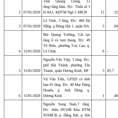
Thái Quang Trung, 12
tầng+tầng hầm. Đ/c: Thửa số 3
2
07/01/2020
lô 8A1, KĐTM Ngã 5 SBCB
12
52
Lê Vinh, 3 tầng. Đ/c: 466 Đà
3
07/01/2020
Nẵng, p Đông Hải 1, quận HA
3
69
Bùi Quang Trường, Cải tạo
tầng 6 và tum thang. Đ/c: 49
Tô Hiệu, phường Trại Cau, q.
4
15/01/2020
Lê Chân
6
-
Nguyễn Văn Tiệp, 3 tầng. Đ/c:
phố Hải Thành, phường Tân
5
15/01/2020
Thành, quận Dương Kinh, HP
3
85,7
Vũ Văn Tiến, GPXD có thời
hạn 01 tầng. Đ/c: 40 Mạc Đăng
Doanh, p. Anh Dũng, q.
6
15/01/2020
Dương Kinh
1
40
Nguyễn Song Nam,7 tầng.
Đ/c: thửa 09/10B Khu ĐTM
N5SBCB, p. Đằng Hải, q. Hải