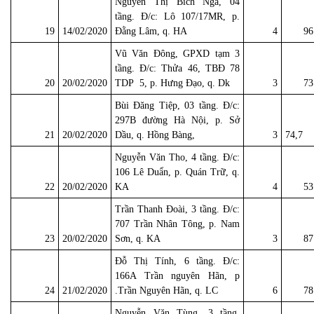
Nguyễn Thị Bích Nga, 04
tầng. Đ/c: Lô 107/17MR, p.
19
14/02/2020
Đằng Lâm, q. HA
4
96
Vũ Văn Đông, GPXD tạm 3
tầng. Đ/c: Thửa 46, TBĐ 78
20
20/02/2020
TDP 5, p. Hưng Đạo, q. Dk
3
73
Bùi Đăng Tiệp, 03 tầng. Đ/c:
297B đường Hà Nội, p. Sở
21
20/02/2020
Dầu, q. Hồng Bàng,
3
74,7
Nguyễn Văn Tho, 4 tầng. Đ/c:
106 Lê Duẩn, p. Quán Trữ, q.
22
20/02/2020
KA
4
53
Trần Thanh Đoài, 3 tầng. Đ/c:
707 Trần Nhân Tông, p. Nam
23
20/02/2020
Sơn, q. KA
3
87
Đỗ Thị Tính, 6 tầng. Đ/c:
166A Trần nguyên Hãn, p
24
21/02/2020
.Trần Nguyên Hãn, q. LC
6
78
Nguyễn Văn Tùng, 3 tầng.