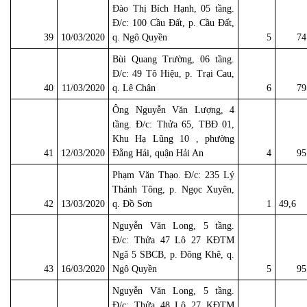
Đào Thị Bích Hạnh, 05 tầng.
Đ/c: 100 Cầu Đất, p. Cầu Đất,
39
10/03/2020
q. Ngô Quyền
5
74
Bùi Quang Trường, 06 tầng.
Đ/c: 49 Tô Hiệu, p. Trại Cau,
40
11/03/2020
q. Lê Chân
6
79
Ông Nguyễn Văn Lượng, 4
tầng. Đ/c: Thửa 65, TBĐ 01,
Khu Hạ Lũng 10 , phường
41
12/03/2020
Đằng Hải, quận Hải An
4
95
Phạm Văn Thạo. Đ/c: 235 Lý
Thánh Tông, p. Ngọc Xuyên,
42
13/03/2020
q. Đồ Sơn
1
49,6
Nguyễn Văn Long, 5 tầng.
Đ/c: Thửa 47 Lô 27 KĐTM
Ngã 5 SBCB, p. Đông Khê, q.
43
16/03/2020
Ngô Quyền
5
95
Nguyễn Văn Long, 5 tầng.
Đ/c: Thửa 48 Lô 27 KĐTM