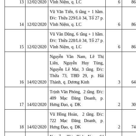
13
12/02/2020
Vĩnh Niệm, q. LC
6
86
Vũ Văn Tiến, 6 tầng + 1 hầm.
Đ/c: Thửa 229/Lô 34, Tổ 27 p.
14
12/02/2020
Vĩnh Niệm, q. LC
6
86
Vũ Văn Dũng, 6 tầng + 1 hầm.
Đ/c: Thửa 228/Lô 34, Tổ 27 p.
15
12/02/2020
Vĩnh Niệm, q. LC
6
86
Nguyễn Văn Nam, Lê Thị
Liên, Nguyễn Huy Tùng,
Nguyễn Lê Mai, 3 tầng. Đ/c:
Thửa 73, TBĐ 29, p. Hải
16
14/02/2020
Thành, q. Dương Kinh
3
64
Trịnh Văn Phóng, 2 tầng. Đ/c:
409 Mạc Đăng Doanh, p.
17
14/02/2020
Hưng Đạo, q. DK
2
30
Vũ Hồng Hoàn, 2 tầng. Đ/c:
722 Mạc Đăng Doanh, p.
18
14/02/2020
Hưng Đạo, q. DK
2
74