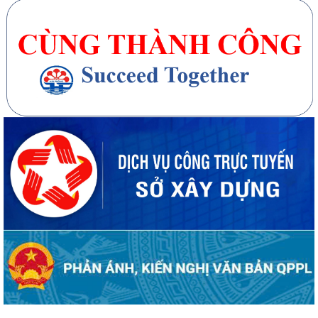
20 căn nhà ở thấp tầng tại Khu dân cư Hồng Phong đủ điều kiện đưa
vào kinh doanh - Văn bản số...
270 căn nhà ở thấp tầng tại Dự án Khu đô thị mới phường Thủy
Nguyên đủ điều kiện đưa vào kinh doanh...
Công bố danh mục thủ tục hành chính được sửa đổi, bổ sung, thay thế,
bị bãi bỏ thuộc phạm vi chức...
Kê khai giá hàng hóa, dịch vụ bán trong nước hoặc xuất khẩu của
Công ty TNHH ống thép 190 - Văn bản...