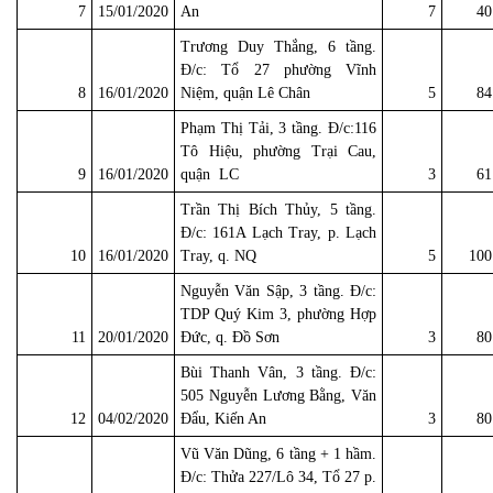
7
15/01/2020
An
7
40
Trương Duy Thắng, 6 tầng.
Đ/c: Tổ 27 phường Vĩnh
8
16/01/2020
Niệm, quận Lê Chân
5
84
Phạm Thị Tải, 3 tầng. Đ/c:116
Tô Hiệu, phường Trại Cau,
9
16/01/2020
quận LC
3
61
Trần Thị Bích Thủy, 5 tầng.
Đ/c: 161A Lạch Tray, p. Lạch
10
16/01/2020
Tray, q. NQ
5
100
Nguyễn Văn Sập, 3 tầng. Đ/c:
TDP Quý Kim 3, phường Hợp
11
20/01/2020
Đức, q. Đồ Sơn
3
80
Bùi Thanh Vân, 3 tầng. Đ/c:
505 Nguyễn Lương Bằng, Văn
12
04/02/2020
Đẩu, Kiến An
3
80
Vũ Văn Dũng, 6 tầng + 1 hầm.
Đ/c: Thửa 227/Lô 34, Tổ 27 p.