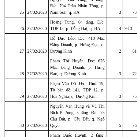
Đ/c: 794 Trần Nhân Tông, p.
25
24/02/2020
Nam Sơn, q. KA
3
73
Hoàng Tùng, 04 tầng. Đ/c:
26
27/02/2020
TDP 13, p. Đằng Hải, q. HA
4
93,3
Đỗ Đức Bảo. Đ/c: 418 Mạc
Đăng Doanh, p. Hưng Đạo, q.
27
27/02/2020
Dương Kinh
2
61
Phạm Thị Huyền. Đ/c: 626
Mạc Đăng Doanh, p. Hưng
28
27/02/2020
Đạo, q. Dương Kinh
3
72
Phạm Văn Đô. Đ/c: Thửa 19,
Tờ bản đồ 141, TDP 12, p.
29
27/02/2020
Hòa Nghĩa, q. Dương Kinh
3
75
Nguyễn Văn Hùng và Vũ Thị
Bích Phương, 5 tầng. Đ/c: 73
Cầu Đất, p. Cầu Đất, q. Ngô
30
27/02/2020
Quyền
5
76
Phạm Quốc Huynh., 3 tầng.