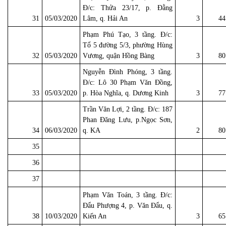
Đ/c: Thửa 23/17, p. Đằng
31
05/03/2020
Lâm, q. Hải An
3
44
Phạm Phú Tạo, 3 tầng. Đ/c:
Tổ 5 đường 5/3, phường Hùng
32
05/03/2020
Vương, quận Hồng Bàng
3
80
Nguyễn Đình Phóng, 3 tầng.
Đ/c: Lô 30 Phạm Văn Đồng,
33
05/03/2020
p. Hòa Nghĩa, q. Dương Kinh
3
77
Trần Văn Lợi, 2 tầng. Đ/c: 187
Phan Đăng Lưu, p.Ngọc Sơn,
34
06/03/2020
q. KA
2
80
35
36
37
Phạm Văn Toán, 3 tầng. Đ/c:
Đẩu Phượng 4, p. Văn Đẩu, q.
38
10/03/2020
Kiến An
3
65