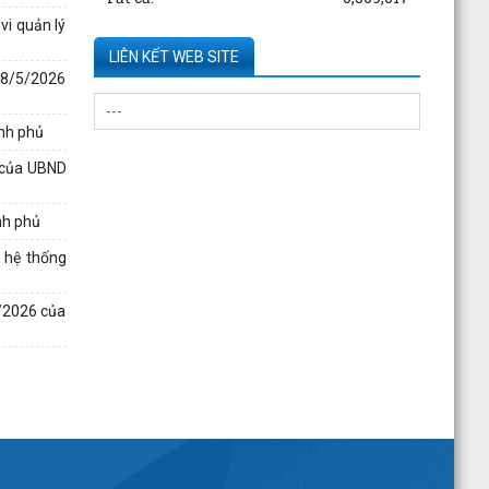
Thông tin về số lượng căn hộ chung cư thuộc
vi quản lý
dự án Hoàng Huy Sở Dầu đã bán cho các tổ
chức, cá nhân...
LIÊN KẾT WEB SITE
 18/5/2026
Kê khai giá hàng hóa, dịch vụ bán trong nước
hoặc xuất khẩu của Công ty TNHH ống thép
ính phủ
190 - Văn bản...
6 của UBND
Thông báo hạn chế giao thông đường thủy
trên sông Thái Bình phục vụ trục vớt phương
nh phủ
tiện bị chìm -...
 hệ thống
Kê khai giá hàng hóa, dịch vụ bán trong nước
hoặc xuất khẩu của Công ty TNHH ống thép
4/2026 của
190 - Văn bản...
Kê khai giá hàng hóa, dịch vụ bán trong nước
hoặc xuất khẩu của Công ty TNHH ống thép
190 - Văn bản...
Công bố thông tin về năng lực đủ điều kiện
hoạt động thí nghiệm chuyên ngành xây dựng