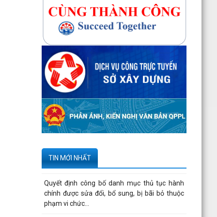
bản số...
270 căn nhà ở thấp tầng tại Dự án Khu đô thị
mới phường Thủy Nguyên đủ điều kiện đưa
vào kinh doanh...
Công bố danh mục thủ tục hành chính được
sửa đổi, bổ sung, thay thế, bị bãi bỏ thuộc
phạm vi chức...
Kê khai giá hàng hóa, dịch vụ bán trong nước
hoặc xuất khẩu của Công ty TNHH ống thép
190 - Văn bản...
Tạm thời chưa trả kết quả cấp chứng chỉ hành
nghề hoạt động xây dựng do vướng mắc hệ
TIN MỚI NHẤT
thống - Thông...
Quyết định công bố danh mục thủ tục hành
chính được sửa đổi, bổ sung, bị bãi bỏ thuộc
phạm vi chức...