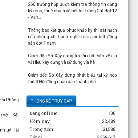
266 trường hợp được kiểm tra thông tin đăng
ký mua, thuê nhà ở xã hội tại Tràng Cát đợt 12
- Văn...
Thông báo kết quả phúc khảo kỳ thi sát hạch
cấp chứng chỉ hành nghề môi giới bất động
sản đợt 1 năm...
Giám đốc Sở Xây dựng trả lời chất vấn về giá
vật liệu xây dựng và sử dụng vỉa hè
Giám đốc Sở Xây dựng phát biểu tại kỳ họp
thứ 3 Hội đồng nhân dân thành phố
Công bố thông tin của Công ty cổ phần tư vấn
 Hải Phòng
thuỷ lợi Hải Phòng
THỐNG KÊ TRUY CẬP
Đang online:
106
Quyết định công bố thủ tục hành chính nội bộ
 mới - Kết
được sửa đổi, bổ sung thuộc phạm vi, chức
Hôm nay:
22,489
năng quản lý...
Trong tuần:
131,588
nh uỷ Hải
Tất cả:
6,369,617