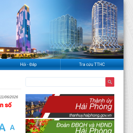
Hỏi - Đáp
Tra cứu TTHC
11/06/2026
ẫn số