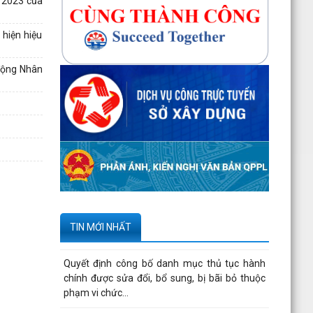
m 2023 của
bản số...
270 căn nhà ở thấp tầng tại Dự án Khu đô thị
 hiện hiệu
mới phường Thủy Nguyên đủ điều kiện đưa
vào kinh doanh...
 động Nhân
Công bố danh mục thủ tục hành chính được
sửa đổi, bổ sung, thay thế, bị bãi bỏ thuộc
phạm vi chức...
Kê khai giá hàng hóa, dịch vụ bán trong nước
hoặc xuất khẩu của Công ty TNHH ống thép
190 - Văn bản...
Tạm thời chưa trả kết quả cấp chứng chỉ hành
nghề hoạt động xây dựng do vướng mắc hệ
TIN MỚI NHẤT
thống - Thông...
Quyết định công bố danh mục thủ tục hành
chính được sửa đổi, bổ sung, bị bãi bỏ thuộc
phạm vi chức...