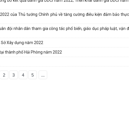
 công bố kết quả đánh giá DDCI năm 2022; Triển khai đánh giá DDCI nă
8/2022 của Thủ tướng Chính phủ về tăng cường điêu kiện đảm bảo thực
Quân đội nhân dân tham gia công tác phổ biến, giáo dục pháp luật, vận
an Sở Xây dựng năm 2022
a tại thành phố Hải Phòng năm 2022
2
3
4
5
...