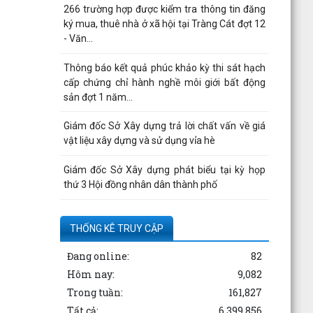
266 trường hợp được kiểm tra thông tin đăng
ký mua, thuê nhà ở xã hội tại Tràng Cát đợt 12
- Văn...
Thông báo kết quả phúc khảo kỳ thi sát hạch
cấp chứng chỉ hành nghề môi giới bất động
sản đợt 1 năm...
Giám đốc Sở Xây dựng trả lời chất vấn về giá
vật liệu xây dựng và sử dụng vỉa hè
Giám đốc Sở Xây dựng phát biểu tại kỳ họp
thứ 3 Hội đồng nhân dân thành phố
Công bố thông tin của Công ty cổ phần tư vấn
thuỷ lợi Hải Phòng
THỐNG KÊ TRUY CẬP
Đang online:
82
Quyết định công bố thủ tục hành chính nội bộ
được sửa đổi, bổ sung thuộc phạm vi, chức
Hôm nay:
9,082
năng quản lý...
Trong tuần:
161,827
Tất cả:
6,399,856