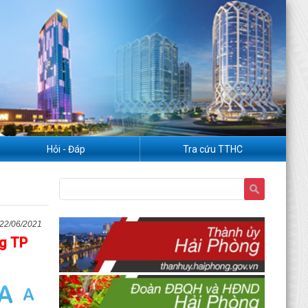
Hỏi - Đáp
Tra cứu TTHC
22/06/2021
ng TP