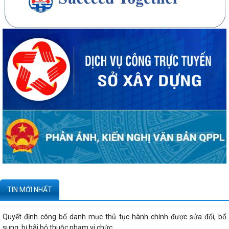
20 căn nhà ở thấp tầng tại Khu dân cư Hồng Phong đủ điều kiện đưa
vào kinh doanh - Văn bản số...
270 căn nhà ở thấp tầng tại Dự án Khu đô thị mới phường Thủy
Nguyên đủ điều kiện đưa vào kinh doanh...
Công bố danh mục thủ tục hành chính được sửa đổi, bổ sung, thay thế,
bị bãi bỏ thuộc phạm vi chức...
Kê khai giá hàng hóa, dịch vụ bán trong nước hoặc xuất khẩu của
Công ty TNHH ống thép 190 - Văn bản...
Tạm thời chưa trả kết quả cấp chứng chỉ hành nghề hoạt động xây
TIN MỚI NHẤT
dựng do vướng mắc hệ thống - Thông...
Quyết định công bố danh mục thủ tục hành chính được sửa đổi, bổ
sung, bị bãi bỏ thuộc phạm vi chức...