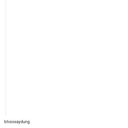
btvsoxaydung