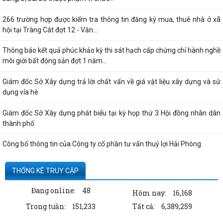
266 trường hợp được kiểm tra thông tin đăng ký mua, thuê nhà ở xã
hội tại Tràng Cát đợt 12 - Văn...
Thông báo kết quả phúc khảo kỳ thi sát hạch cấp chứng chỉ hành nghề
môi giới bất động sản đợt 1 năm...
Giám đốc Sở Xây dựng trả lời chất vấn về giá vật liệu xây dựng và sử
dụng vỉa hè
Giám đốc Sở Xây dựng phát biểu tại kỳ họp thứ 3 Hội đồng nhân dân
thành phố
Công bố thông tin của Công ty cổ phần tư vấn thuỷ lợi Hải Phòng
Quyết định công bố thủ tục hành chính nội bộ được sửa đổi, bổ sung
THỐNG KÊ TRUY CẬP
thuộc phạm vi, chức năng quản lý...
Đang online:
48
Hôm nay:
16,168
Thông tin về số lượng căn hộ chung cư thuộc dự án Hoàng Huy Sở Dầu
Trong tuần:
151,233
Tất cả:
6,389,259
đã bán cho các tổ chức, cá nhân...