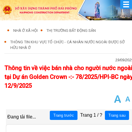
NHÀ Ở XÃ HỘI
THỊ TRƯỜNG BẤT ĐỘNG SẢN
THÔNG TIN KHU VỰC TỔ CHỨC - CÁ NHÂN NƯỚC NGOÀI ĐƯỢC SỞ
HỮU NHÀ Ở
19/09/202
Thông tin về việc bán nhà cho người nước ngoà
tại Dự án Golden Crown -:- 78/2025/HPI-BC ngà
12/9/2025