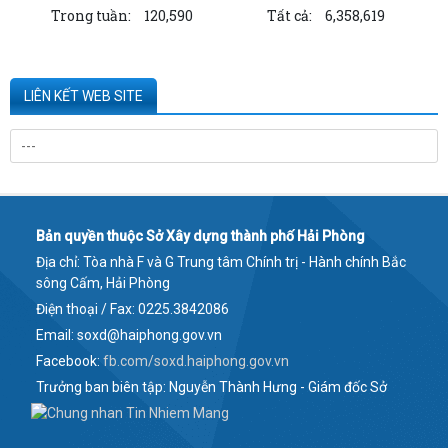
Trong tuần:
120,590
Tất cả:
6,358,619
Công ty TNHH ống thép 190 - Văn bản...
Kê khai giá hàng hóa, dịch vụ bán trong nước hoặc xuất khẩu của
Công ty TNHH ống thép 190 - Văn bản...
LIÊN KẾT WEB SITE
Công bố thông tin về năng lực đủ điều kiện hoạt động thí nghiệm
chuyên ngành xây dựng của CÔNG TY...
Quyết định công bố danh mục thủ tục hành chính được thay thế, bị bãi
bỏ thuộc phạm vi chức năng...
Bản quyền thuộc Sở Xây dựng thành phố Hải Phòng
Công bố thông tin về năng lực đủ điều kiện hoạt động thí nghiệm
Địa chỉ: Tòa nhà F và G Trung tâm Chính trị - Hành chính Bắc
chuyên ngành xây dựng của Công ty...
sông Cấm, Hải Phòng
Quyết định về việc công bố Chỉ số giá xây dựng công trình tỉnh Hải
Điện thoại / Fax: 0225.3842086
Dương (cũ) tại thời điểm Quý IV...
Email: soxd@haiphong.gov.vn
Facebook:
fb.com/soxd.haiphong.gov.vn
Công bố thông tin dự án đầu tư xây dựng khu nhà ở xã hội thuộc Khu
Trưởng ban biên tập: Nguyễn Thành Hưng - Giám đốc Sở
dân cư phường Ngọc Châu, thành...
Thông báo tiếp nhận hồ sơ đăng ký mua nhà ở xã hội tại Dự án đầu tư