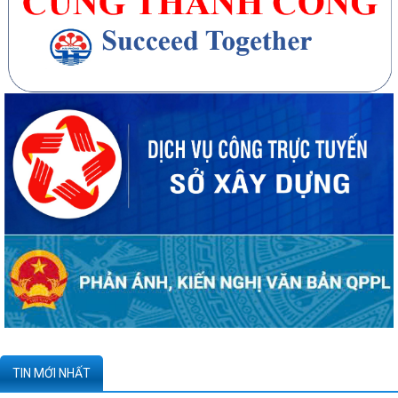
Kê khai giá hàng hóa, dịch vụ bán trong nước hoặc xuất khẩu của
Công ty TNHH ống thép 190 - Văn bản...
Tạm thời chưa trả kết quả cấp chứng chỉ hành nghề hoạt động xây
dựng do vướng mắc hệ thống - Thông...
Quyết định công bố danh mục thủ tục hành chính được sửa đổi, bổ
sung, bị bãi bỏ thuộc phạm vi chức...
266 trường hợp được kiểm tra thông tin đăng ký mua, thuê nhà ở xã
hội tại Tràng Cát đợt 12 - Văn...
Thông báo kết quả phúc khảo kỳ thi sát hạch cấp chứng chỉ hành nghề
TIN MỚI NHẤT
môi giới bất động sản đợt 1 năm...