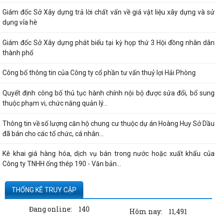
Giám đốc Sở Xây dựng trả lời chất vấn về giá vật liệu xây dựng và sử
dụng vỉa hè
Giám đốc Sở Xây dựng phát biểu tại kỳ họp thứ 3 Hội đồng nhân dân
thành phố
Công bố thông tin của Công ty cổ phần tư vấn thuỷ lợi Hải Phòng
Quyết định công bố thủ tục hành chính nội bộ được sửa đổi, bổ sung
thuộc phạm vi, chức năng quản lý...
Thông tin về số lượng căn hộ chung cư thuộc dự án Hoàng Huy Sở Dầu
đã bán cho các tổ chức, cá nhân...
Kê khai giá hàng hóa, dịch vụ bán trong nước hoặc xuất khẩu của
Công ty TNHH ống thép 190 - Văn bản...
Thông báo hạn chế giao thông đường thủy trên sông Thái Bình phục
THỐNG KÊ TRUY CẬP
vụ trục vớt phương tiện bị chìm -...
Đang online:
140
Hôm nay:
11,491
Kê khai giá hàng hóa, dịch vụ bán trong nước hoặc xuất khẩu của