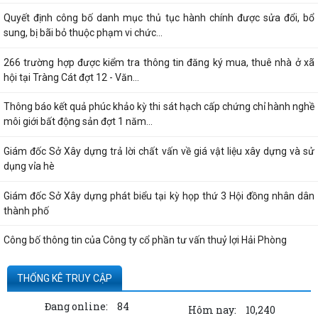
Quyết định công bố danh mục thủ tục hành chính được sửa đổi, bổ
sung, bị bãi bỏ thuộc phạm vi chức...
266 trường hợp được kiểm tra thông tin đăng ký mua, thuê nhà ở xã
hội tại Tràng Cát đợt 12 - Văn...
Thông báo kết quả phúc khảo kỳ thi sát hạch cấp chứng chỉ hành nghề
môi giới bất động sản đợt 1 năm...
Giám đốc Sở Xây dựng trả lời chất vấn về giá vật liệu xây dựng và sử
dụng vỉa hè
Giám đốc Sở Xây dựng phát biểu tại kỳ họp thứ 3 Hội đồng nhân dân
thành phố
Công bố thông tin của Công ty cổ phần tư vấn thuỷ lợi Hải Phòng
Quyết định công bố thủ tục hành chính nội bộ được sửa đổi, bổ sung
THỐNG KÊ TRUY CẬP
thuộc phạm vi, chức năng quản lý...
Đang online:
84
Hôm nay:
10,240
Thông tin về số lượng căn hộ chung cư thuộc dự án Hoàng Huy Sở Dầu