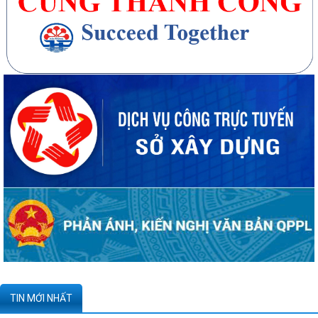
20 căn nhà ở thấp tầng tại Khu dân cư Hồng Phong đủ điều kiện đưa
vào kinh doanh - Văn bản số...
270 căn nhà ở thấp tầng tại Dự án Khu đô thị mới phường Thủy
Nguyên đủ điều kiện đưa vào kinh doanh...
Công bố danh mục thủ tục hành chính được sửa đổi, bổ sung, thay thế,
bị bãi bỏ thuộc phạm vi chức...
Kê khai giá hàng hóa, dịch vụ bán trong nước hoặc xuất khẩu của
Công ty TNHH ống thép 190 - Văn bản...
Tạm thời chưa trả kết quả cấp chứng chỉ hành nghề hoạt động xây
TIN MỚI NHẤT
dựng do vướng mắc hệ thống - Thông...