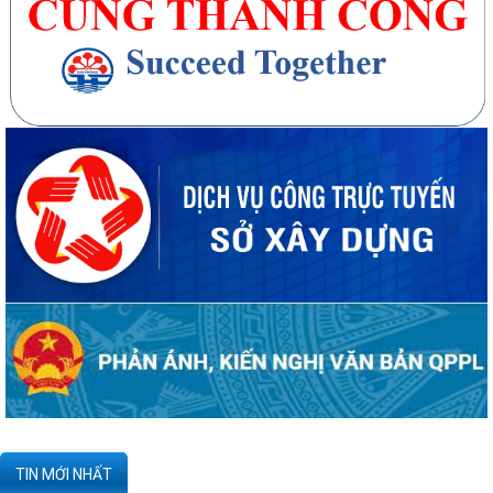
20 căn nhà ở thấp tầng tại Khu dân cư Hồng Phong đủ điều kiện đưa
vào kinh doanh - Văn bản số...
270 căn nhà ở thấp tầng tại Dự án Khu đô thị mới phường Thủy
Nguyên đủ điều kiện đưa vào kinh doanh...
Công bố danh mục thủ tục hành chính được sửa đổi, bổ sung, thay thế,
bị bãi bỏ thuộc phạm vi chức...
Kê khai giá hàng hóa, dịch vụ bán trong nước hoặc xuất khẩu của
Công ty TNHH ống thép 190 - Văn bản...
Tạm thời chưa trả kết quả cấp chứng chỉ hành nghề hoạt động xây
TIN MỚI NHẤT
dựng do vướng mắc hệ thống - Thông...