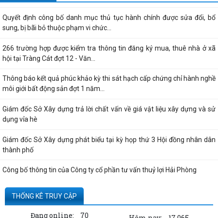
Quyết định công bố danh mục thủ tục hành chính được sửa đổi, bổ
sung, bị bãi bỏ thuộc phạm vi chức...
266 trường hợp được kiểm tra thông tin đăng ký mua, thuê nhà ở xã
hội tại Tràng Cát đợt 12 - Văn...
Thông báo kết quả phúc khảo kỳ thi sát hạch cấp chứng chỉ hành nghề
môi giới bất động sản đợt 1 năm...
Giám đốc Sở Xây dựng trả lời chất vấn về giá vật liệu xây dựng và sử
dụng vỉa hè
Giám đốc Sở Xây dựng phát biểu tại kỳ họp thứ 3 Hội đồng nhân dân
thành phố
Công bố thông tin của Công ty cổ phần tư vấn thuỷ lợi Hải Phòng
Quyết định công bố thủ tục hành chính nội bộ được sửa đổi, bổ sung
THỐNG KÊ TRUY CẬP
thuộc phạm vi, chức năng quản lý...
Đang online:
70
Hôm nay:
17,065