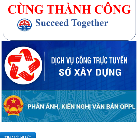
20 căn nhà ở thấp tầng tại Khu dân cư Hồng Phong đủ điều kiện đưa
vào kinh doanh - Văn bản số...
270 căn nhà ở thấp tầng tại Dự án Khu đô thị mới phường Thủy
Nguyên đủ điều kiện đưa vào kinh doanh...
Công bố danh mục thủ tục hành chính được sửa đổi, bổ sung, thay thế,
bị bãi bỏ thuộc phạm vi chức...
Kê khai giá hàng hóa, dịch vụ bán trong nước hoặc xuất khẩu của
Công ty TNHH ống thép 190 - Văn bản...
Tạm thời chưa trả kết quả cấp chứng chỉ hành nghề hoạt động xây