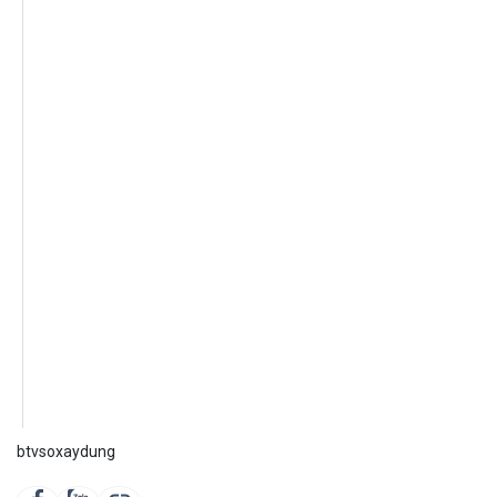
btvsoxaydung