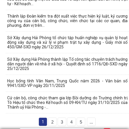
tự - Kế hoạch...
Thành lập Đoàn kiểm tra đột xuất việc thực hiện kỷ luật, kỷ cương
công vụ của cán bộ, công chức, viên chức tại các cơ quan, địa
phương, đơn vị trên...
Sở Xây dựng Hải Phòng tổ chức tập huấn nghiệp vụ quản lý hoạt
động xây dựng và xử lý vi phạm trật tự xây dựng - Giấy mời số
450/GM-SXD ngày 26/12/2025
Sở Xây dựng Hải Phòng thành lập Tổ công tác chuyên trách hướng
dẫn người dân về nhà ở xã hội - Quyết định số 1716/QĐ-SXD ngày
25/12/2025
Học bổng tỉnh Vân Nam, Trung Quốc năm 2026 - Văn bản số
9941/SXD-VP ngày 20/11/2025
Cử cán bộ, công chức tham gia lớp Bồi dưỡng do Trường chính trị
Tô Hiệu tổ chức theo Kế hoạch số 09-KH/TU ngày 31/10/2025 của
Thành uỷ Hải Phòng -...
1
2
3
4
5
...