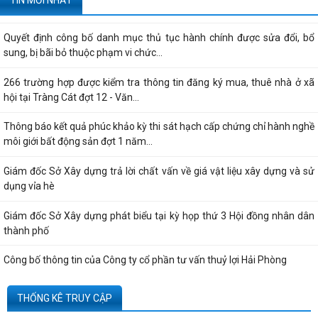
TIN MỚI NHẤT
dựng do vướng mắc hệ thống - Thông...
Quyết định công bố danh mục thủ tục hành chính được sửa đổi, bổ
sung, bị bãi bỏ thuộc phạm vi chức...
266 trường hợp được kiểm tra thông tin đăng ký mua, thuê nhà ở xã
hội tại Tràng Cát đợt 12 - Văn...
Thông báo kết quả phúc khảo kỳ thi sát hạch cấp chứng chỉ hành nghề
môi giới bất động sản đợt 1 năm...
Giám đốc Sở Xây dựng trả lời chất vấn về giá vật liệu xây dựng và sử
dụng vỉa hè
Giám đốc Sở Xây dựng phát biểu tại kỳ họp thứ 3 Hội đồng nhân dân
thành phố
Công bố thông tin của Công ty cổ phần tư vấn thuỷ lợi Hải Phòng
Quyết định công bố thủ tục hành chính nội bộ được sửa đổi, bổ sung
THỐNG KÊ TRUY CẬP
thuộc phạm vi, chức năng quản lý...