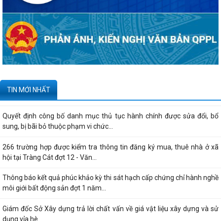
Nguyên đủ điều kiện đưa vào kinh doanh...
Công bố danh mục thủ tục hành chính được sửa đổi, bổ sung, thay thế,
bị bãi bỏ thuộc phạm vi chức...
Kê khai giá hàng hóa, dịch vụ bán trong nước hoặc xuất khẩu của
Công ty TNHH ống thép 190 - Văn bản...
Tạm thời chưa trả kết quả cấp chứng chỉ hành nghề hoạt động xây
TIN MỚI NHẤT
dựng do vướng mắc hệ thống - Thông...
Quyết định công bố danh mục thủ tục hành chính được sửa đổi, bổ
sung, bị bãi bỏ thuộc phạm vi chức...
266 trường hợp được kiểm tra thông tin đăng ký mua, thuê nhà ở xã
hội tại Tràng Cát đợt 12 - Văn...
Thông báo kết quả phúc khảo kỳ thi sát hạch cấp chứng chỉ hành nghề
môi giới bất động sản đợt 1 năm...
Giám đốc Sở Xây dựng trả lời chất vấn về giá vật liệu xây dựng và sử
dụng vỉa hè