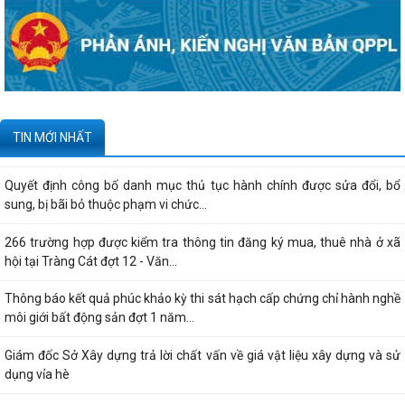
Công bố danh mục thủ tục hành chính được sửa đổi, bổ sung, thay thế,
bị bãi bỏ thuộc phạm vi chức...
Kê khai giá hàng hóa, dịch vụ bán trong nước hoặc xuất khẩu của
Công ty TNHH ống thép 190 - Văn bản...
Tạm thời chưa trả kết quả cấp chứng chỉ hành nghề hoạt động xây
TIN MỚI NHẤT
dựng do vướng mắc hệ thống - Thông...
Quyết định công bố danh mục thủ tục hành chính được sửa đổi, bổ
sung, bị bãi bỏ thuộc phạm vi chức...
266 trường hợp được kiểm tra thông tin đăng ký mua, thuê nhà ở xã
hội tại Tràng Cát đợt 12 - Văn...
Thông báo kết quả phúc khảo kỳ thi sát hạch cấp chứng chỉ hành nghề
môi giới bất động sản đợt 1 năm...
Giám đốc Sở Xây dựng trả lời chất vấn về giá vật liệu xây dựng và sử
dụng vỉa hè